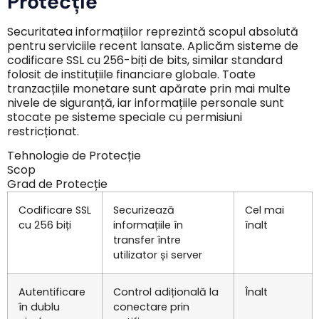
Protecție
Securitatea informațiilor reprezintă scopul absolută
pentru serviciile recent lansate. Aplicăm sisteme de
codificare SSL cu 256-biți de bits, similar standard
folosit de instituțiile financiare globale. Toate
tranzacțiile monetare sunt apărate prin mai multe
nivele de siguranță, iar informațiile personale sunt
stocate pe sisteme speciale cu permisiuni
restricționat.
Tehnologie de Protecție
Scop
Grad de Protecție
Codificare SSL
Securizează
Cel mai
cu 256 biți
informațiile în
înalt
transfer între
utilizator și server
Autentificare
Control adițională la
Înalt
în dublu
conectare prin