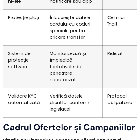
nivele
notificare sau app
Protecție plăți
Înlocuiește datele
Cel mai
cardului cu coduri
înalt
speciale pentru
oricare transfer
Sistem de
Monitorizează și
Ridicat
protecție
împiedică
software
tentativele de
penetrare
neautorizat
Validare KYC
Verifică datele
Protocol
automatizată
clienților conform
obligatoriu
legislației
Cadrul Ofertelor și Campaniilor