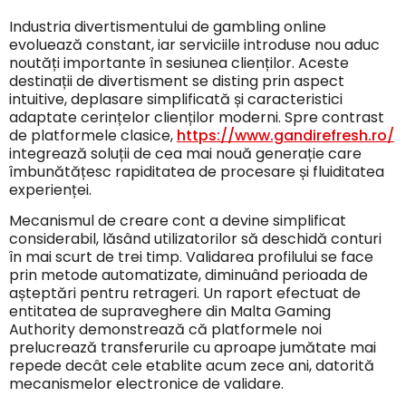
Industria divertismentului de gambling online
evoluează constant, iar serviciile introduse nou aduc
noutăți importante în sesiunea clienților. Aceste
destinații de divertisment se disting prin aspect
intuitive, deplasare simplificată și caracteristici
adaptate cerințelor clienților moderni. Spre contrast
de platformele clasice,
https://www.gandirefresh.ro/
integrează soluții de cea mai nouă generație care
îmbunătățesc rapiditatea de procesare și fluiditatea
experienței.
Mecanismul de creare cont a devine simplificat
considerabil, lăsând utilizatorilor să deschidă conturi
în mai scurt de trei timp. Validarea profilului se face
prin metode automatizate, diminuând perioada de
așteptări pentru retrageri. Un raport efectuat de
entitatea de supraveghere din Malta Gaming
Authority demonstrează că platformele noi
prelucrează transferurile cu aproape jumătate mai
repede decât cele etablite acum zece ani, datorită
mecanismelor electronice de validare.