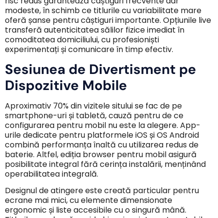
risc redus garantează câștiguri frecvente dar
modeste, în schimb ce titlurile cu variabilitate mare
oferă șanse pentru câștiguri importante. Opțiunile live
transferă autenticitatea sălilor fizice imediat în
comoditatea domiciliului, cu profesioniști
experimentați și comunicare în timp efectiv.
Sesiunea de Divertisment pe
Dispozitive Mobile
Aproximativ 70% din vizitele sitului se fac de pe
smartphone-uri și tabletă, cauză pentru de ce
configurarea pentru mobil nu este la alegere. App-
urile dedicate pentru platformele iOS și OS Android
combină performanța înaltă cu utilizarea redus de
baterie. Altfel, ediția browser pentru mobil asigură
posibilitate integral fără cerința instalării, menținând
operabilitatea integrală.
Designul de atingere este creată particular pentru
ecrane mai mici, cu elemente dimensionate
ergonomic și liste accesibile cu o singură mână.