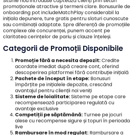
Siturile nou introduse captează clienți prin seturi
promoționale atractive și termeni clare. Bonusurile de
onboarding pot includeMatchPlay considerabil la
inițiala depunere, ture gratis pentru sloturi cunoscute
sau combinații adaptate. Spre diferență de promoțiile
complexe ale concurenței, punem accent pe
claritatea cerințelor de pariu și clauze înțeleși.
Categorii de Promoții Disponibile
Promoție fără a necesita depozit:
Credite
acordate imediat după creare cont, oferind
descoperirea platformei fără contribuție inițială
Pachete de început în etape:
Bonusuri
împărțite pe inițialele depozite, crescând
avantajul pentru clienții noi veniți
Sisteme de loialitate:
Sisteme pe etape care
recompensează participarea regulată cu
avantaje exclusive
Competiții pe săptămână:
Turnee pe jocuri
alese cu recompense sigure și topuri în perioada
live
Rambursare în mod regulat:
Rambursare a