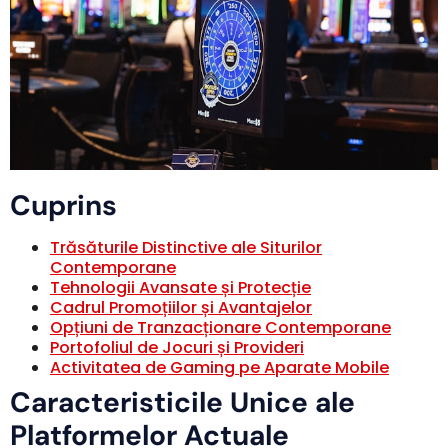
Cuprins
Trăsăturile Distinctive ale Siturilor
Contemporane
Tehnologii Avansate și Protecție
Cadrul Promoțiilor și Avantajelor
Opțiuni de Tranzacționare Contemporane
Portofoliul de Jocuri și Provideri
Activitatea de Gaming pe Aparate Mobile
Caracteristicile Unice ale
Platformelor Actuale