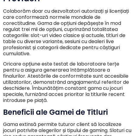
Colaborăm doar cu dezvoltatori autorizați și licențiați
care conformează normele mondiale de
corectitudine. Gama de opțiuni depășește în mod
regulat trei mii de opțiuni, cuprinzând totalitatea
categoriile: slot-uri video clasice și actuale, titluri de
table cu diverse variante, sesiuni cu dealeri live
profesionist și categorii dedicate pentru câștiguri
cumulative.
Oricare opțiune este testat de laboratoare terțe
pentru a asigura generarea întâmplătoare a
finalurilor. Atestările de conformitate sunt accesibile
utilizatorilor, demonstrând angajamentul referitor de
deschidere. Îmbunătățim constant gama cu jocuri
speciale, furnizând acces prioritar la titlurile recent
introduse pe piață.
Beneficii ale Gamei de Titluri
Gama extinsă permite tuturor client să localizeze
jocuri potrivite alegerilor și tipului de gaming. Sloturi cu