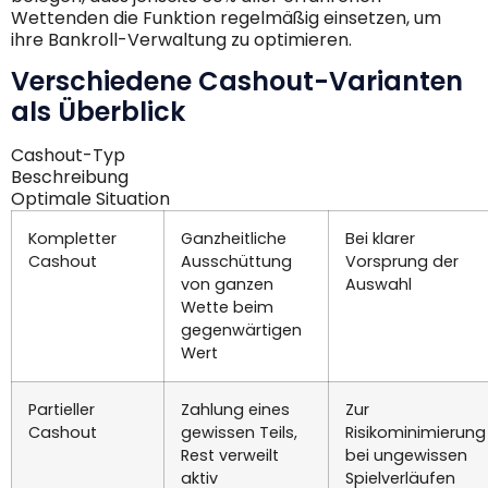
Wettenden die Funktion regelmäßig einsetzen, um
ihre Bankroll-Verwaltung zu optimieren.
Verschiedene Cashout-Varianten
als Überblick
Cashout-Typ
Beschreibung
Optimale Situation
Kompletter
Ganzheitliche
Bei klarer
Cashout
Ausschüttung
Vorsprung der
von ganzen
Auswahl
Wette beim
gegenwärtigen
Wert
Partieller
Zahlung eines
Zur
Cashout
gewissen Teils,
Risikominimierung
Rest verweilt
bei ungewissen
aktiv
Spielverläufen