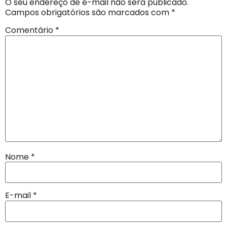
O seu endereço de e-mail não será publicado.
Campos obrigatórios são marcados com
*
Comentário
*
Nome
*
E-mail
*