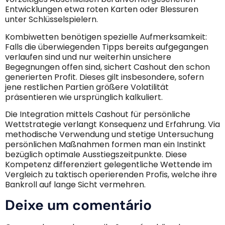
Entwicklungen etwa roten Karten oder Blessuren
unter Schlüsselspielern.
Kombiwetten benötigen spezielle Aufmerksamkeit:
Falls die überwiegenden Tipps bereits aufgegangen
verlaufen sind und nur weiterhin unsichere
Begegnungen offen sind, sichert Cashout den schon
generierten Profit. Dieses gilt insbesondere, sofern
jene restlichen Partien größere Volatilität
präsentieren wie ursprünglich kalkuliert.
Die Integration mittels Cashout für persönliche
Wettstrategie verlangt Konsequenz und Erfahrung. Via
methodische Verwendung und stetige Untersuchung
persönlichen Maßnahmen formen man ein Instinkt
bezüglich optimale Ausstiegszeitpunkte. Diese
Kompetenz differenziert gelegentliche Wettende im
Vergleich zu taktisch operierenden Profis, welche ihre
Bankroll auf lange Sicht vermehren.
Deixe um comentário