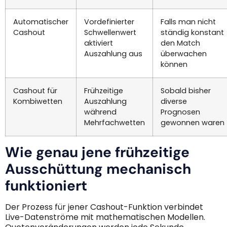
Automatischer
Vordefinierter
Falls man nicht
Cashout
Schwellenwert
ständig konstant
aktiviert
den Match
Auszahlung aus
überwachen
können
Cashout für
Frühzeitige
Sobald bisher
Kombiwetten
Auszahlung
diverse
während
Prognosen
Mehrfachwetten
gewonnen waren
Wie genau jene frühzeitige
Ausschüttung mechanisch
funktioniert
Der Prozess für jener Cashout-Funktion verbindet
Live-Datenströme mit mathematischen Modellen.