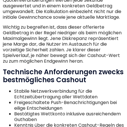
Quotenveränderungen werden jede Sekunde
ausgewertet und in einem konkreten Geldbetrag
umgewandelt. Die Kalkulation einbezieht nicht nur die
initiale Gewinnchance sowie jene aktuelle Marktlage.
Wichtig zu begreifen ist, dass dieser offerierte
Geldbetrag in der Regel niedriger als beim möglichen
Maximalgewinn liegt. Jene Diskrepanz repräsentiert
jene Marge dar, die Nutzer im Austausch für die
vorzeitige Sicherheit zahlen. Je klarer dieser
Spielverlauf, je näher bewegt sich der Cashout-Wert
zu zum möglichen Endgewinn heran.
Technische Anforderungen zwecks
bestmögliches Cashout
Stabile Netzwerkverbindung für die
Echtzeitübertragung aller Wettdaten
Freigeschaltete Push-Benachrichtigungen bei
eilige Entscheidungen
Bestätigtes Wettkonto inklusive ausreichendem
Guthaben
Kenntnis über die konkreten Cashout-Regeln des