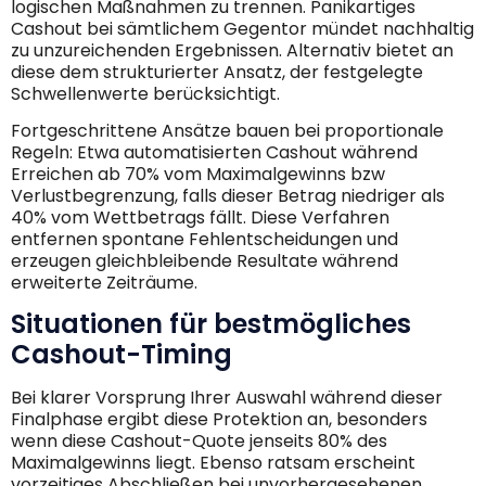
logischen Maßnahmen zu trennen. Panikartiges
Cashout bei sämtlichem Gegentor mündet nachhaltig
zu unzureichenden Ergebnissen. Alternativ bietet an
diese dem strukturierter Ansatz, der festgelegte
Schwellenwerte berücksichtigt.
Fortgeschrittene Ansätze bauen bei proportionale
Regeln: Etwa automatisierten Cashout während
Erreichen ab 70% vom Maximalgewinns bzw
Verlustbegrenzung, falls dieser Betrag niedriger als
40% vom Wettbetrags fällt. Diese Verfahren
entfernen spontane Fehlentscheidungen und
erzeugen gleichbleibende Resultate während
erweiterte Zeiträume.
Situationen für bestmögliches
Cashout-Timing
Bei klarer Vorsprung Ihrer Auswahl während dieser
Finalphase ergibt diese Protektion an, besonders
wenn diese Cashout-Quote jenseits 80% des
Maximalgewinns liegt. Ebenso ratsam erscheint
vorzeitiges Abschließen bei unvorhergesehenen