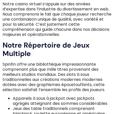
Notre casino virtuel s’appuie sur des années
d’expertise dans l’industrie du divertissement en web.
Nous comprenons le fait que chaque joueur recherche
une combinaison unique de qualité, avec variété et
pour la sécurité. C’est justement cette
compréhension qui guide chacune dans nos décisions
majeures et opérationnelles.
Notre Répertoire de Jeux
Multiple
Spinfin offre une bibliothèque impressionnante
comprenant plus que mille titres provenant des
meilleurs studios mondiaux. Des slots à sous
traditionnelles aux créations modernes modernes
dotées avec des graphismes époustouflants, cette
sélection satisfait l’ensemble les profils des joueurs.
Appareils à sous à jackpot avec jackpots
agrégés atteignant des sommes considérables
Jeux des table traditionnels comprenant
blackjack, roulette européenne et américaine,