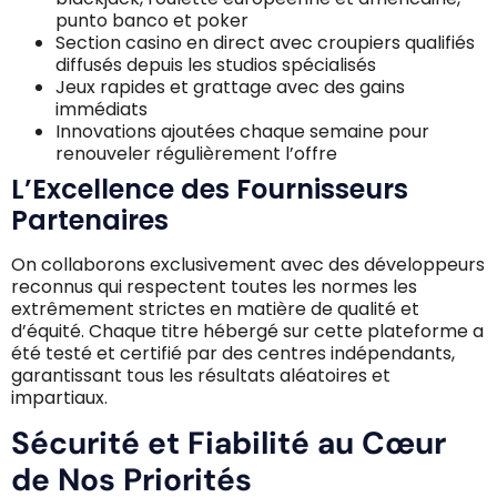
punto banco et poker
Section casino en direct avec croupiers qualifiés
diffusés depuis les studios spécialisés
Jeux rapides et grattage avec des gains
immédiats
Innovations ajoutées chaque semaine pour
renouveler régulièrement l’offre
L’Excellence des Fournisseurs
Partenaires
On collaborons exclusivement avec des développeurs
reconnus qui respectent toutes les normes les
extrêmement strictes en matière de qualité et
d’équité. Chaque titre hébergé sur cette plateforme a
été testé et certifié par des centres indépendants,
garantissant tous les résultats aléatoires et
impartiaux.
Sécurité et Fiabilité au Cœur
de Nos Priorités