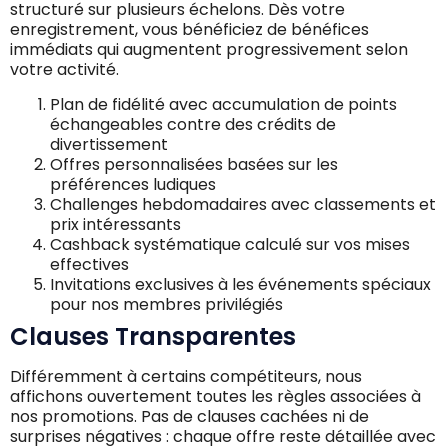
structuré sur plusieurs échelons. Dès votre
enregistrement, vous bénéficiez de bénéfices
immédiats qui augmentent progressivement selon
votre activité.
Plan de fidélité avec accumulation de points
échangeables contre des crédits de
divertissement
Offres personnalisées basées sur les
préférences ludiques
Challenges hebdomadaires avec classements et
prix intéressants
Cashback systématique calculé sur vos mises
effectives
Invitations exclusives à les événements spéciaux
pour nos membres privilégiés
Clauses Transparentes
Différemment à certains compétiteurs, nous
affichons ouvertement toutes les règles associées à
nos promotions. Pas de clauses cachées ni de
surprises négatives : chaque offre reste détaillée avec