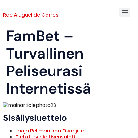
Rac Aluguel de Carros
FamBet –
Turvallinen
Peliseurasi
Internetissä
Sisällysluettelo
Laaja Pelimaailma Osaajille
Tietoturva ja Lisensointi