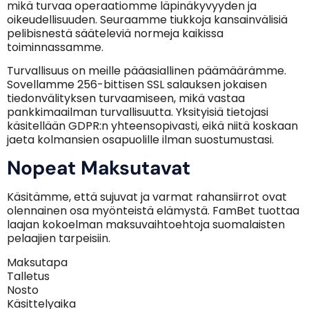
mikä turvaa operaatiomme läpinäkyvyyden ja
oikeudellisuuden. Seuraamme tiukkoja kansainvälisiä
pelibisnestä sääteleviä normeja kaikissa
toiminnassamme.
Turvallisuus on meille pääasiallinen päämäärämme.
Sovellamme 256-bittisen SSL salauksen jokaisen
tiedonvälityksen turvaamiseen, mikä vastaa
pankkimaailman turvallisuutta. Yksityisiä tietojasi
käsitellään GDPR:n yhteensopivasti, eikä niitä koskaan
jaeta kolmansien osapuolille ilman suostumustasi.
Nopeat Maksutavat
Käsitämme, että sujuvat ja varmat rahansiirrot ovat
olennainen osa myönteistä elämystä. FamBet tuottaa
laajan kokoelman maksuvaihtoehtoja suomalaisten
pelaajien tarpeisiin.
Maksutapa
Talletus
Nosto
Käsittelyaika