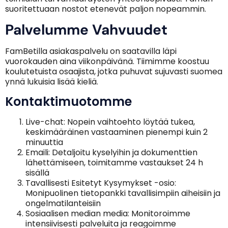
suoritettuaan nostot etenevät paljon nopeammin.
Palvelumme Vahvuudet
FamBetilla asiakaspalvelu on saatavilla läpi
vuorokauden aina viikonpäivänä. Tiimimme koostuu
koulutetuista osaajista, jotka puhuvat sujuvasti suomea
ynnä lukuisia lisää kieliä.
Kontaktimuotomme
Live-chat: Nopein vaihtoehto löytää tukea,
keskimääräinen vastaaminen pienempi kuin 2
minuuttia
Emaili: Detaljoitu kyselyihin ja dokumenttien
lähettämiseen, toimitamme vastaukset 24 h
sisällä
Tavallisesti Esitetyt Kysymykset -osio:
Monipuolinen tietopankki tavallisimpiin aiheisiin ja
ongelmatilanteisiin
Sosiaalisen median media: Monitoroimme
intensiivisesti palveluita ja reagoimme