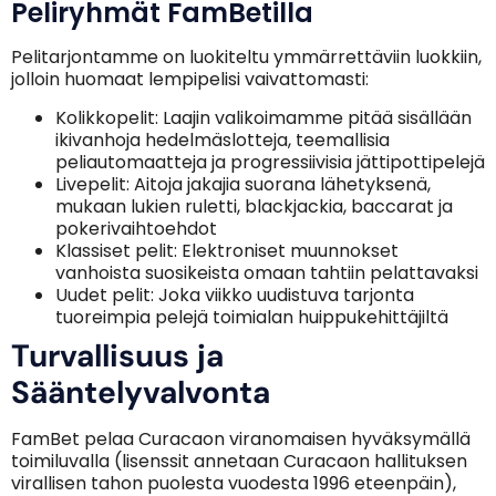
Peliryhmät FamBetilla
Pelitarjontamme on luokiteltu ymmärrettäviin luokkiin,
jolloin huomaat lempipelisi vaivattomasti:
Kolikkopelit: Laajin valikoimamme pitää sisällään
ikivanhoja hedelmäslotteja, teemallisia
peliautomaatteja ja progressiivisia jättipottipelejä
Livepelit: Aitoja jakajia suorana lähetyksenä,
mukaan lukien ruletti, blackjackia, baccarat ja
pokerivaihtoehdot
Klassiset pelit: Elektroniset muunnokset
vanhoista suosikeista omaan tahtiin pelattavaksi
Uudet pelit: Joka viikko uudistuva tarjonta
tuoreimpia pelejä toimialan huippukehittäjiltä
Turvallisuus ja
Sääntelyvalvonta
FamBet pelaa Curacaon viranomaisen hyväksymällä
toimiluvalla (lisenssit annetaan Curacaon hallituksen
virallisen tahon puolesta vuodesta 1996 eteenpäin),