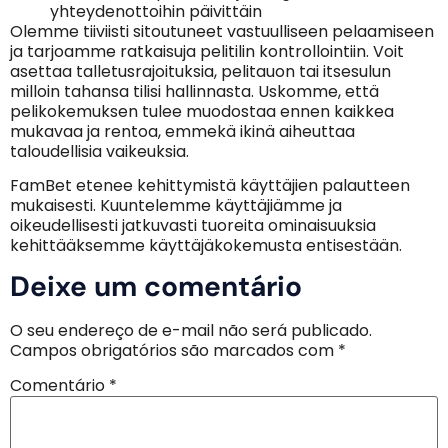
yhteydenottoihin päivittäin
Olemme tiiviisti sitoutuneet vastuulliseen pelaamiseen
ja tarjoamme ratkaisuja pelitilin kontrollointiin. Voit
asettaa talletusrajoituksia, pelitauon tai itsesulun
milloin tahansa tilisi hallinnasta. Uskomme, että
pelikokemuksen tulee muodostaa ennen kaikkea
mukavaa ja rentoa, emmekä ikinä aiheuttaa
taloudellisia vaikeuksia.
FamBet etenee kehittymistä käyttäjien palautteen
mukaisesti. Kuuntelemme käyttäjiämme ja
oikeudellisesti jatkuvasti tuoreita ominaisuuksia
kehittääksemme käyttäjäkokemusta entisestään.
Deixe um comentário
O seu endereço de e-mail não será publicado.
Campos obrigatórios são marcados com
*
Comentário
*