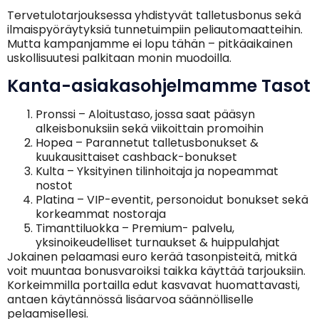
Tervetulotarjouksessa yhdistyvät talletusbonus sekä
ilmaispyöräytyksiä tunnetuimpiin peliautomaatteihin.
Mutta kampanjamme ei lopu tähän – pitkäaikainen
uskollisuutesi palkitaan monin muodoilla.
Kanta-asiakasohjelmamme Tasot
Pronssi – Aloitustaso, jossa saat pääsyn
alkeisbonuksiin sekä viikoittain promoihin
Hopea – Parannetut talletusbonukset &
kuukausittaiset cashback-bonukset
Kulta – Yksityinen tilinhoitaja ja nopeammat
nostot
Platina – VIP-eventit, personoidut bonukset sekä
korkeammat nostoraja
Timanttiluokka – Premium- palvelu,
yksinoikeudelliset turnaukset & huippulahjat
Jokainen pelaamasi euro kerää tasonpisteitä, mitkä
voit muuntaa bonusvaroiksi taikka käyttää tarjouksiin.
Korkeimmilla portailla edut kasvavat huomattavasti,
antaen käytännössä lisäarvoa säännölliselle
pelaamisellesi.