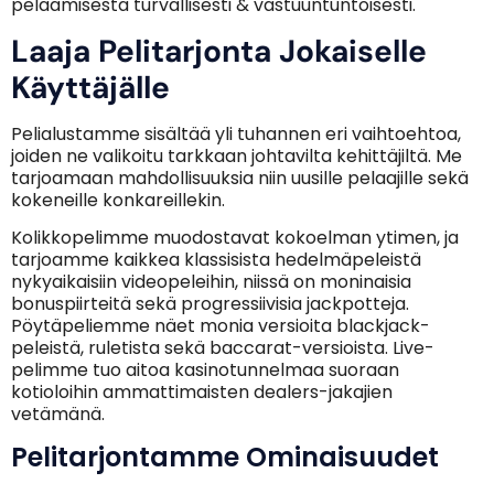
pelaamisesta turvallisesti & vastuuntuntoisesti.
Laaja Pelitarjonta Jokaiselle
Käyttäjälle
Pelialustamme sisältää yli tuhannen eri vaihtoehtoa,
joiden ne valikoitu tarkkaan johtavilta kehittäjiltä. Me
tarjoamaan mahdollisuuksia niin uusille pelaajille sekä
kokeneille konkareillekin.
Kolikkopelimme muodostavat kokoelman ytimen, ja
tarjoamme kaikkea klassisista hedelmäpeleistä
nykyaikaisiin videopeleihin, niissä on moninaisia
bonuspiirteitä sekä progressiivisia jackpotteja.
Pöytäpeliemme näet monia versioita blackjack-
peleistä, ruletista sekä baccarat-versioista. Live-
pelimme tuo aitoa kasinotunnelmaa suoraan
kotioloihin ammattimaisten dealers-jakajien
vetämänä.
Pelitarjontamme Ominaisuudet