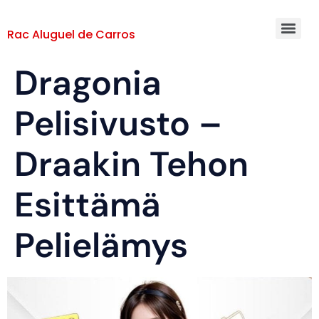
Rac Aluguel de Carros
Dragonia
Pelisivusto –
Draakin Tehon
Esittämä
Pelielämys