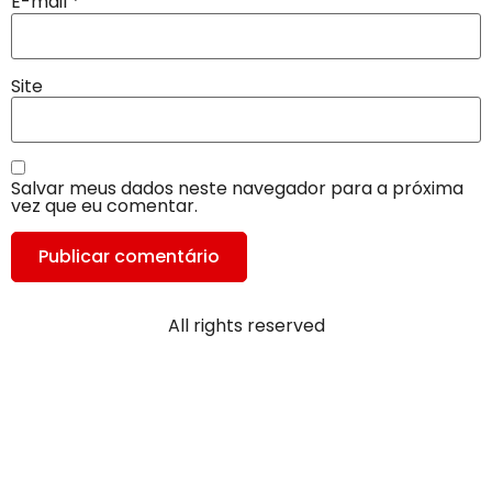
E-mail
*
Site
Salvar meus dados neste navegador para a próxima
vez que eu comentar.
All rights reserved