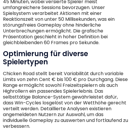
45 Minuten, wobei versierte Spieler meist
umfangreichere Sessions bevorzugen. Unser
Spielsystem verarbeitet Aktionen mit einer
Reaktionszeit von unter 50 Millisekunden, was ein
störungsfreies Gameplay ohne hinderliche
Unterbrechungen ermöglicht. Die grafische
Präsentation geschieht in hoher Definition bei
gleichbleibenden 60 Frames pro Sekunde.
Optimierung für diverse
Spielertypen
Chicken Road stellt bereit Variabilität durch variable
Limits von zehn Cent € bis 100 € pro Durchgang. Diese
Range ermöglicht sowohl Freizeitspielern als auch
Highrollern ein passendes Spielerlebnis. Das
selbsttätige Balance-System gewährleistet dafür,
dass Win-Cycles losgelöst von der Wetthöhe gerecht
verteilt werden. Detaillierte Analysen existieren
angemeldeten Nutzern zur Auswahl, um das
individuelle Gameplay zu auswerten und fortlaufend zu
verbessern.