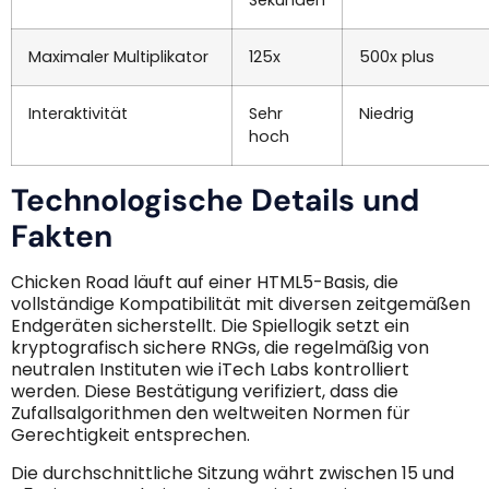
Sekunden
Maximaler Multiplikator
125x
500x plus
Interaktivität
Sehr
Niedrig
hoch
Technologische Details und
Fakten
Chicken Road läuft auf einer HTML5-Basis, die
vollständige Kompatibilität mit diversen zeitgemäßen
Endgeräten sicherstellt. Die Spiellogik setzt ein
kryptografisch sichere RNGs, die regelmäßig von
neutralen Instituten wie iTech Labs kontrolliert
werden. Diese Bestätigung verifiziert, dass die
Zufallsalgorithmen den weltweiten Normen für
Gerechtigkeit entsprechen.
Die durchschnittliche Sitzung währt zwischen 15 und