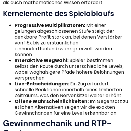
als auch mathematisches Wissen erfordert.
Kernelemente des Spielablaufs
Progressive Multiplikatoren:
Mit einer
gelungen abgeschlossenen Stufe steigt der
denkbare Profit stark an, bei denen Verstärker
von 1,5x bis zu erstaunlichen
einhundertfünfundzwanzigx erzielt werden
können
Interaktive Wegwahl:
Spieler bestimmen
selbst den Route durch unterschiedliche Levels,
wobei waghalsigere Pfade höhere Belohnungen
versprechen
Live-Entscheidungen:
Ein Zug erfordert
schnelle Reaktionen innerhalb eines limitierten
Zeitraums, was den Nervenkitzel weiter erhöht
Offene Wahrscheinlichkeiten:
Im Gegensatz zu
etlichen Alternativen zeigen wir die exakten
Gewinnchancen für eine Level erkennbar an
Gewinnmechanik und RTP-