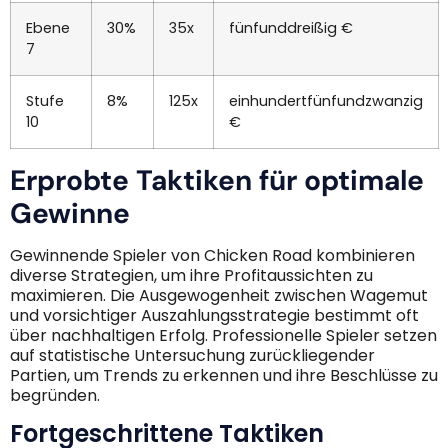
Ebene
30%
35x
fünfunddreißig €
7
Stufe
8%
125x
einhundertfünfundzwanzig
10
€
Erprobte Taktiken für optimale
Gewinne
Gewinnende Spieler von Chicken Road kombinieren
diverse Strategien, um ihre Profitaussichten zu
maximieren. Die Ausgewogenheit zwischen Wagemut
und vorsichtiger Auszahlungsstrategie bestimmt oft
über nachhaltigen Erfolg. Professionelle Spieler setzen
auf statistische Untersuchung zurückliegender
Partien, um Trends zu erkennen und ihre Beschlüsse zu
begründen.
Fortgeschrittene Taktiken