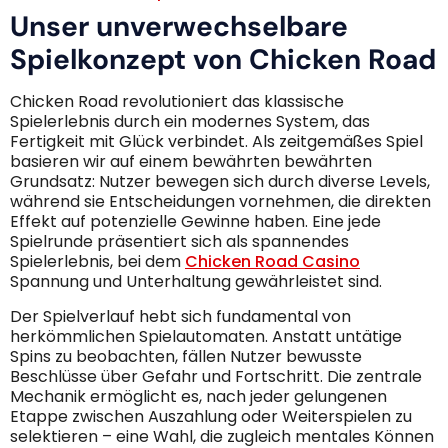
Unser unverwechselbare
Spielkonzept von Chicken Road
Chicken Road revolutioniert das klassische
Spielerlebnis durch ein modernes System, das
Fertigkeit mit Glück verbindet. Als zeitgemäßes Spiel
basieren wir auf einem bewährten bewährten
Grundsatz: Nutzer bewegen sich durch diverse Levels,
während sie Entscheidungen vornehmen, die direkten
Effekt auf potenzielle Gewinne haben. Eine jede
Spielrunde präsentiert sich als spannendes
Spielerlebnis, bei dem
Chicken Road Casino
Spannung und Unterhaltung gewährleistet sind.
Der Spielverlauf hebt sich fundamental von
herkömmlichen Spielautomaten. Anstatt untätige
Spins zu beobachten, fällen Nutzer bewusste
Beschlüsse über Gefahr und Fortschritt. Die zentrale
Mechanik ermöglicht es, nach jeder gelungenen
Etappe zwischen Auszahlung oder Weiterspielen zu
selektieren – eine Wahl, die zugleich mentales Können