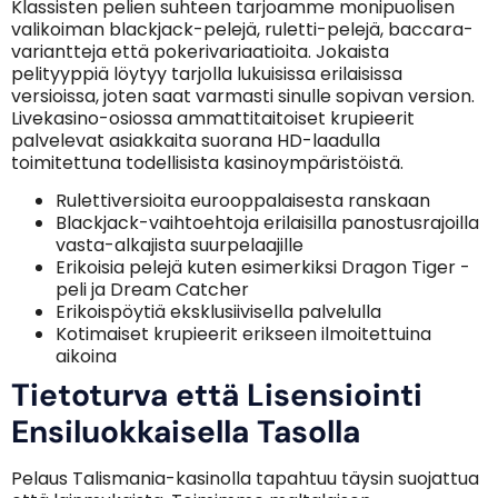
Klassisten pelien suhteen tarjoamme monipuolisen
valikoiman blackjack-pelejä, ruletti-pelejä, baccara-
variantteja että pokerivariaatioita. Jokaista
pelityyppiä löytyy tarjolla lukuisissa erilaisissa
versioissa, joten saat varmasti sinulle sopivan version.
Livekasino-osiossa ammattitaitoiset krupieerit
palvelevat asiakkaita suorana HD-laadulla
toimitettuna todellisista kasinoympäristöistä.
Rulettiversioita eurooppalaisesta ranskaan
Blackjack-vaihtoehtoja erilaisilla panostusrajoilla
vasta-alkajista suurpelaajille
Erikoisia pelejä kuten esimerkiksi Dragon Tiger -
peli ja Dream Catcher
Erikoispöytiä eksklusiivisella palvelulla
Kotimaiset krupieerit erikseen ilmoitettuina
aikoina
Tietoturva että Lisensiointi
Ensiluokkaisella Tasolla
Pelaus Talismania-kasinolla tapahtuu täysin suojattua