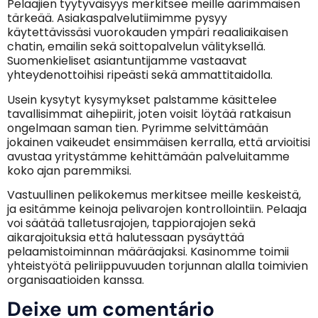
Pelaajien tyytyväisyys merkitsee meille äärimmäisen
tärkeää. Asiakaspalvelutiimimme pysyy
käytettävissäsi vuorokauden ympäri reaaliaikaisen
chatin, emailin sekä soittopalvelun välityksellä.
Suomenkieliset asiantuntijamme vastaavat
yhteydenottoihisi ripeästi sekä ammattitaidolla.
Usein kysytyt kysymykset palstamme käsittelee
tavallisimmat aihepiirit, joten voisit löytää ratkaisun
ongelmaan saman tien. Pyrimme selvittämään
jokainen vaikeudet ensimmäisen kerralla, että arvioitisi
avustaa yritystämme kehittämään palveluitamme
koko ajan paremmiksi.
Vastuullinen pelikokemus merkitsee meille keskeistä,
ja esitämme keinoja pelivarojen kontrollointiin. Pelaaja
voi säätää talletusrajojen, tappiorajojen sekä
aikarajoituksia että halutessaan pysäyttää
pelaamistoiminnan määräajaksi. Kasinomme toimii
yhteistyötä peliriippuvuuden torjunnan alalla toimivien
organisaatioiden kanssa.
Deixe um comentário