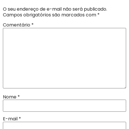
O seu endereço de e-mail não será publicado.
Campos obrigatórios são marcados com
*
Comentário
*
Nome
*
E-mail
*