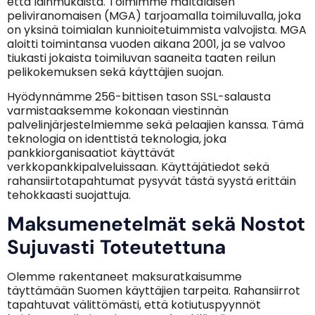
että lainmukaista. Toimimme maltalaisen
peliviranomaisen (MGA) tarjoamalla toimiluvalla, joka
on yksinä toimialan kunnioitetuimmista valvojista. MGA
aloitti toimintansa vuoden aikana 2001, ja se valvoo
tiukasti jokaista toimiluvan saaneita taaten reilun
pelikokemuksen sekä käyttäjien suojan.
Hyödynnämme 256-bittisen tason SSL-salausta
varmistaaksemme kokonaan viestinnän
palvelinjärjestelmiemme sekä pelaajien kanssa. Tämä
teknologia on identtistä teknologia, joka
pankkiorganisaatiot käyttävät
verkkopankkipalveluissaan. Käyttäjätiedot sekä
rahansiirtotapahtumat pysyvät tästä syystä erittäin
tehokkaasti suojattuja.
Maksumenetelmät sekä Nostot
Sujuvasti Toteutettuna
Olemme rakentaneet maksuratkaisumme
täyttämään Suomen käyttäjien tarpeita. Rahansiirrot
tapahtuvat välittömästi, että kotiutuspyynnöt