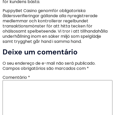
för kundens bästa.
PuppyBet Casino genomför obligatoriska
åldersverifieringar gällande alla nyregistrerade
medlemmar och kontrollerar regelbundet
transaktionsmönster för att hitta tecken för
ohälsosamt spelbeteende. Vi tror i att tillhandahålla
underhållning inom en säker miljö som spelglädje
samt trygghet går hand i samma hand.
Deixe um comentário
O seu endereço de e-mail não será publicado.
Campos obrigatórios são marcados com
*
Comentário
*