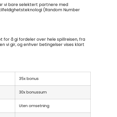
ar vi bare selektert partnere med
tilfeldighetsteknologi (Random Number
r å gi fordeler over hele spillreisen, fra
 vi gir, og enhver betingelser vises klart
35x bonus
30x bonussum
Uten omsetning