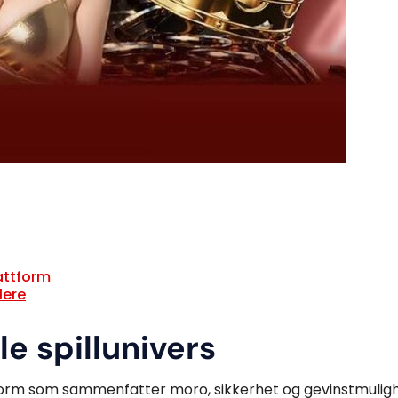
attform
lere
ale spillunivers
tform som sammenfatter moro, sikkerhet og gevinstmulig