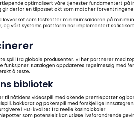
rtløpende optimalisert våre tjenester fundamentert på inn
gir derfor en tilpasset økt som matcher forventningene ti
 lovverket som fastsetter minimumsalderen på minimum 18 
, og vårt systems plattform har implementert sofistikerte
cinerer
rte spill fra globale produsenter. Vi her partnerer med t
e funksjoner. Katalogen oppdateres regelmessig med fer
erskt å teste.
ns bibliotek
er til nåtidens videospill med økende premiepotter og bo
lspill, bakkarat og pokerspill med forskjellige innsatsgre
tgivere i HD-kvalitet fra reelle kasinolokaler
epotter som potensielt kan utløse livsforandrende gevi