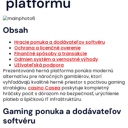
platformu
Obsah
Hracie ponuka a dodávateľov softvéru
Ochrana a licenčné overenie
Finančné spôsoby a transakcie
Odmien systém a vernostné výhody
Užívateľská podpora
Prezentovaná herná platforma ponúka modernú
alternatívu pre náročných gamblérov, ktorí
vyhľadávajú kvalitné herné priestor s poctivou gaming
stratégiou.
casino Casea
poskytuje kompletný
hráčsky pocit s dôrazom na bezpečnosť, urýchlenie
platieb a špičkovú IT infraštruktúru.
Gaming ponuka a dodávateľov
softvéru