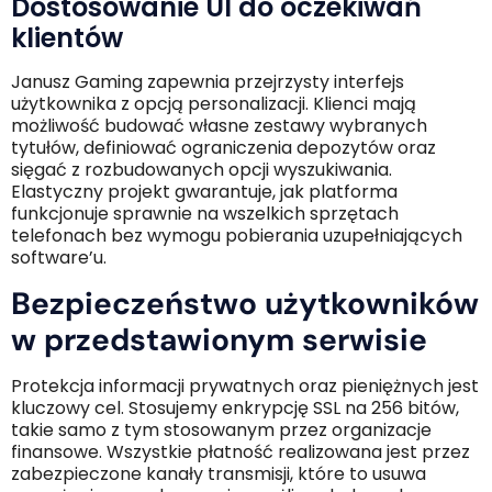
Dostosowanie UI do oczekiwań
klientów
Janusz Gaming zapewnia przejrzysty interfejs
użytkownika z opcją personalizacji. Klienci mają
możliwość budować własne zestawy wybranych
tytułów, definiować ograniczenia depozytów oraz
sięgać z rozbudowanych opcji wyszukiwania.
Elastyczny projekt gwarantuje, jak platforma
funkcjonuje sprawnie na wszelkich sprzętach
telefonach bez wymogu pobierania uzupełniających
software’u.
Bezpieczeństwo użytkowników
w przedstawionym serwisie
Protekcja informacji prywatnych oraz pieniężnych jest
kluczowy cel. Stosujemy enkrypcję SSL na 256 bitów,
takie samo z tym stosowanym przez organizacje
finansowe. Wszystkie płatność realizowana jest przez
zabezpieczone kanały transmisji, które to usuwa