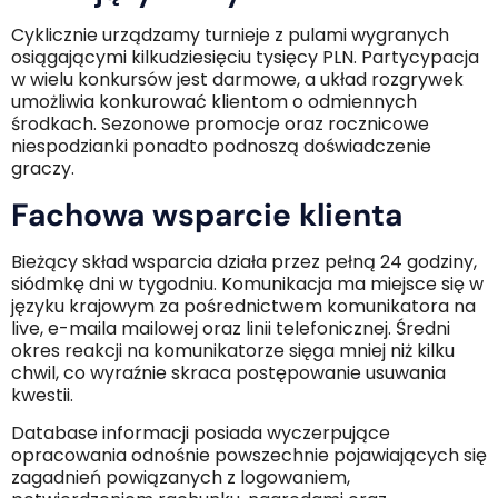
Cyklicznie urządzamy turnieje z pulami wygranych
osiągającymi kilkudziesięciu tysięcy PLN. Partycypacja
w wielu konkursów jest darmowe, a układ rozgrywek
umożliwia konkurować klientom o odmiennych
środkach. Sezonowe promocje oraz rocznicowe
niespodzianki ponadto podnoszą doświadczenie
graczy.
Fachowa wsparcie klienta
Bieżący skład wsparcia działa przez pełną 24 godziny,
siódmkę dni w tygodniu. Komunikacja ma miejsce się w
języku krajowym za pośrednictwem komunikatora na
live, e-maila mailowej oraz linii telefonicznej. Średni
okres reakcji na komunikatorze sięga mniej niż kilku
chwil, co wyraźnie skraca postępowanie usuwania
kwestii.
Database informacji posiada wyczerpujące
opracowania odnośnie powszechnie pojawiających się
zagadnień powiązanych z logowaniem,