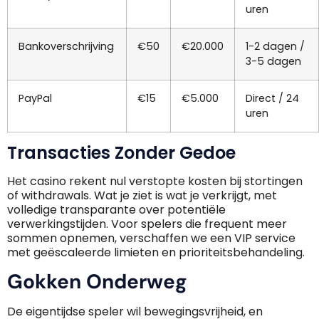
uren
Bankoverschrijving
€50
€20.000
1-2 dagen /
3-5 dagen
PayPal
€15
€5.000
Direct / 24
uren
Transacties Zonder Gedoe
Het casino rekent nul verstopte kosten bij stortingen
of withdrawals. Wat je ziet is wat je verkrijgt, met
volledige transparante over potentiële
verwerkingstijden. Voor spelers die frequent meer
sommen opnemen, verschaffen we een VIP service
met geëscaleerde limieten en prioriteitsbehandeling.
Gokken Onderweg
De eigentijdse speler wil bewegingsvrijheid, en