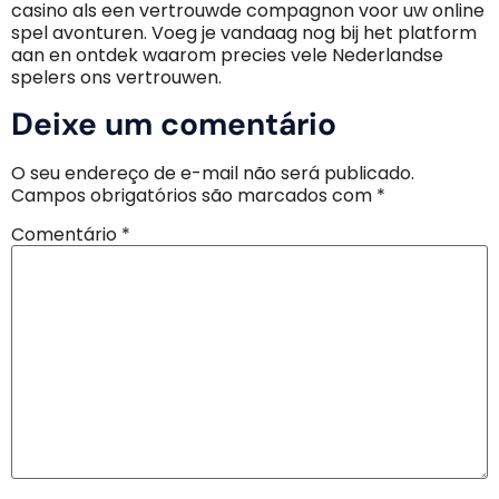
casino als een vertrouwde compagnon voor uw online
spel avonturen. Voeg je vandaag nog bij het platform
aan en ontdek waarom precies vele Nederlandse
spelers ons vertrouwen.
Deixe um comentário
O seu endereço de e-mail não será publicado.
Campos obrigatórios são marcados com
*
Comentário
*