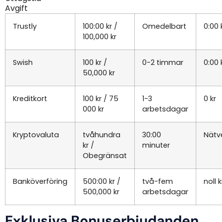
Avgift
Trustly
100:00 kr /
Omedelbart
0:00 
100,000 kr
Swish
100 kr /
0-2 timmar
0:00 
50,000 kr
Kreditkort
100 kr / 75
1-3
0 kr
000 kr
arbetsdagar
Kryptovaluta
tvåhundra
30:00
Nätv
kr /
minuter
Obegränsat
Banköverföring
500:00 kr /
två-fem
noll k
500,000 kr
arbetsdagar
Exklusiva Bonuserbjudanden