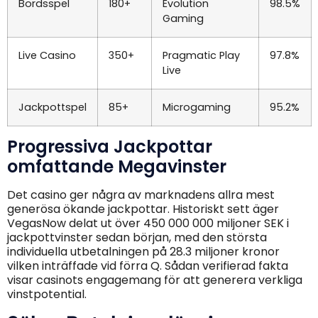
Bordsspel
180+
Evolution
98.5%
Gaming
Live Casino
350+
Pragmatic Play
97.8%
Live
Jackpottspel
85+
Microgaming
95.2%
Progressiva Jackpottar
omfattande Megavinster
Det casino ger några av marknadens allra mest
generösa ökande jackpottar. Historiskt sett äger
VegasNow delat ut över 450 000 000 miljoner SEK i
jackpottvinster sedan början, med den största
individuella utbetalningen på 28.3 miljoner kronor
vilken inträffade vid förra Q. Sådan verifierad fakta
visar casinots engagemang för att generera verkliga
vinstpotential.