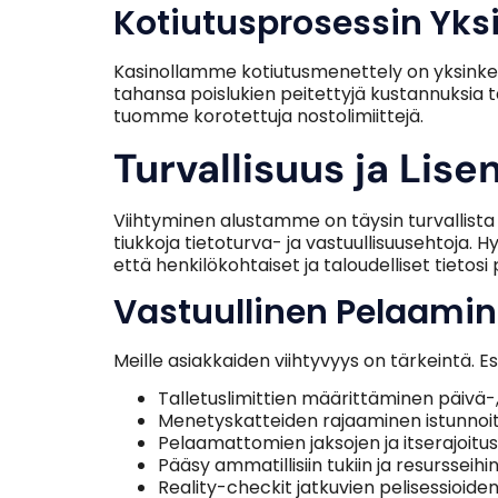
Kotiutusprosessin Yks
Kasinollamme kotiutusmenettely on yksinkerta
tahansa poislukien peitettyjä kustannuksia 
tuomme korotettuja nostolimiittejä.
Turvallisuus ja Lise
Viihtyminen alustamme on täysin turvallista 
tiukkoja tietoturva- ja vastuullisuusehtoja
että henkilökohtaiset ja taloudelliset tietosi
Vastuullinen Pelaami
Meille asiakkaiden viihtyvyys on tärkeintä. 
Talletuslimittien määrittäminen päivä-
Menetyskatteiden rajaaminen istunnoit
Pelaamattomien jaksojen ja itserajoit
Pääsy ammatillisiin tukiin ja resursseihi
Reality-checkit jatkuvien pelisessioide