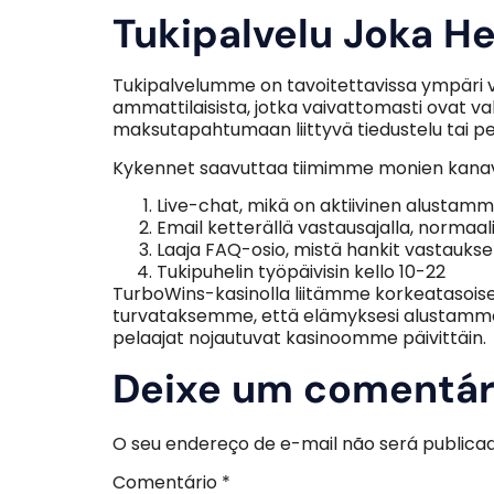
Tukipalvelu Joka He
Tukipalvelumme on tavoitettavissa ympäri vu
ammattilaisista, jotka vaivattomasti ovat val
maksutapahtumaan liittyvä tiedustelu tai pe
Kykennet saavuttaa tiimimme monien kanav
Live-chat, mikä on aktiivinen alustamme
Email ketterällä vastausajalla, normaali
Laaja FAQ-osio, mistä hankit vastaukse
Tukipuhelin työpäivisin kello 10-22
TurboWins-kasinolla liitämme korkeatasoise
turvataksemme, että elämyksesi alustamme o
pelaajat nojautuvat kasinoomme päivittäin.
Deixe um comentár
O seu endereço de e-mail não será publicad
Comentário
*