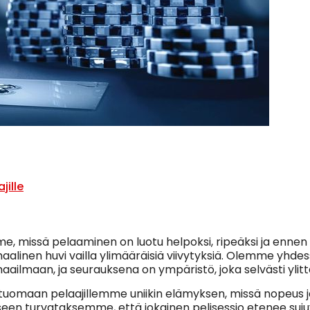
jille
 missä pelaaminen on luotu helpoksi, ripeäksi ja ennen k
alinen huvi vailla ylimääräisiä viivytyksiä. Olemme yhdes
aailmaan, ja seurauksena on ympäristö, joka selvästi ylit
tuomaan pelaajillemme uniikin elämyksen, missä nopeus 
seen turvataksemme, että jokainen pelisessio etenee sujuva