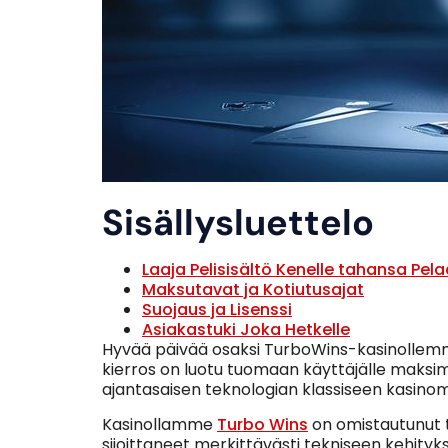
Sisällysluettelo
Laaja Pelisisältö Kenelle tahansa Pelaa
Maksutavat ja Kotiutusajat
Suojaus ja Lisenssi
Asiakastuki Joka Hetkelle
Hyvää päivää osaksi TurboWins-kasinollemme,
kierros on luotu tuomaan käyttäjälle maksima
ajantasaisen teknologian klassiseen kasinom
Kasinollamme
Turbo Wins
on omistautunut 
sijoittaneet merkittävästi tekniseen kehityk