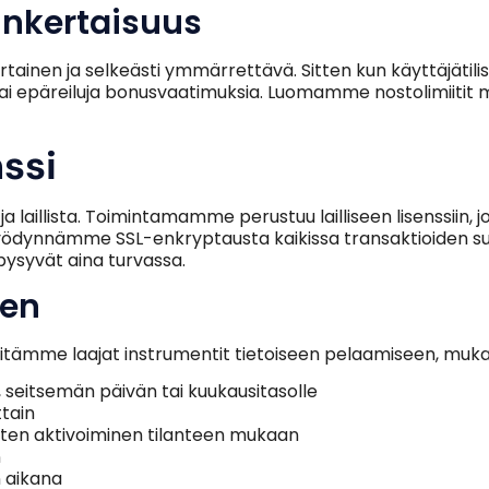
inkertaisuus
inen ja selkeästi ymmärrettävä. Sitten kun käyttäjätilisi 
tai epäreiluja bonusvaatimuksia. Luomamme nostolimiitit m
nssi
ja laillista. Toimintamamme perustuu lailliseen lisenssiin
. Hyödynnämme SSL-enkryptausta kaikissa transaktioiden 
 pysyvät aina turvassa.
nen
Esitämme laajat instrumentit tietoiseen pelaamiseen, muka
, seitsemän päivän tai kuukausitasolle
tain
usten aktivoiminen tilanteen mukaan
n
n aikana