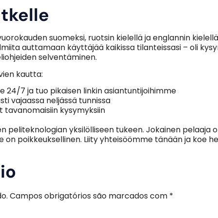
tkelle
orokauden suomeksi, ruotsin kielellä ja englannin kielell
miita auttamaan käyttäjää kaikissa tilanteissasi – oli kys
liohjeiden selventäminen.
ien kautta:
 24/7 ja tuo pikaisen linkin asiantuntijoihimme
sti vajaassa neljässä tunnissa
t tavanomaisiin kysymyksiin
n peliteknologian yksilölliseen tukeen. Jokainen pelaaj
n poikkeuksellinen. Liity yhteisöömme tänään ja koe hen
io
o.
Campos obrigatórios são marcados com
*