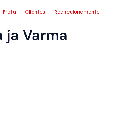
Frota
Clientes
Redirecionamento
 ja Varma