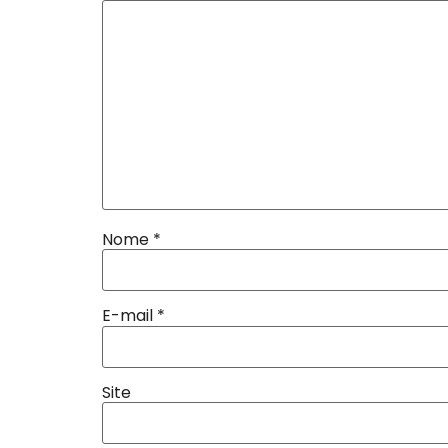
Nome
*
E-mail
*
Site