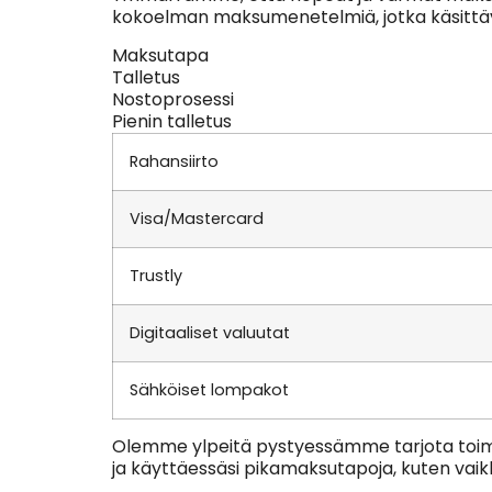
kokoelman maksumenetelmiä, jotka käsittävät 
Maksutapa
Talletus
Nostoprosessi
Pienin talletus
Rahansiirto
Visa/Mastercard
Trustly
Digitaaliset valuutat
Sähköiset lompakot
Olemme ylpeitä pystyessämme tarjota toimia
ja käyttäessäsi pikamaksutapoja, kuten vai