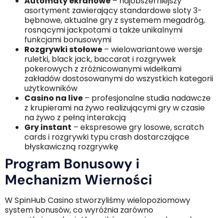
Automaty ekranowe
– najobszerniejszy
asortyment zawierający standardowe sloty 3-
bębnowe, aktualne gry z systemem megadróg,
rosnącymi jackpotami a także unikalnymi
funkcjami bonusowymi
Rozgrywki stołowe
– wielowariantowe wersje
ruletki, black jack, baccarat i rozgrywek
pokerowych z zróżnicowanymi widełkami
zakładów dostosowanymi do wszystkich kategorii
użytkowników
Casino na live
– profesjonalne studia nadawcze
z krupierami na żywo realizującymi gry w czasie
na żywo z pełną interakcją
Gry instant
– ekspresowe gry losowe, scratch
cards i rozgrywki typu crash dostarczające
błyskawiczną rozgrywkę
Program Bonusowy i
Mechanizm Wierności
W SpinHub Casino stworzyliśmy wielopoziomowy
system bonusów, co wyróżnia zarówno