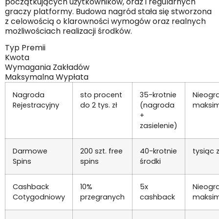
początkujących użytkowników, oraz i regularnych
graczy platformy. Budowa nagród stała się stworzona
z celowością o klarowności wymogów oraz realnych
możliwościach realizacji środków.
Typ Premii
Kwota
Wymagania Zakładów
Maksymalna Wypłata
Nagroda
sto procent
35-krotnie
Nieogr
Rejestracyjny
do 2 tys. zł
(nagroda
maksi
+
zasielenie)
Darmowe
200 szt. free
40-krotnie
tysiąc z
Spins
spins
środki
Cashback
10%
5x
Nieogr
Cotygodniowy
przegranych
cashback
maksi