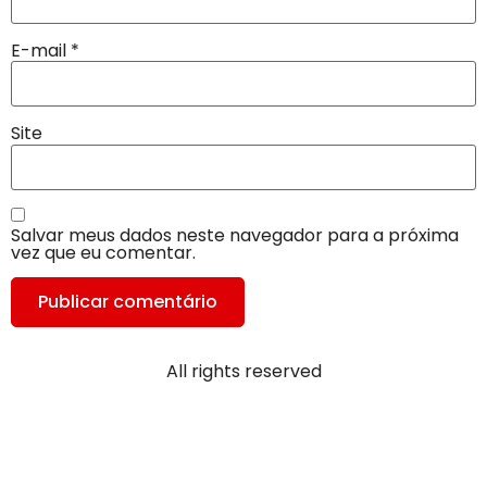
E-mail
*
Site
Salvar meus dados neste navegador para a próxima
vez que eu comentar.
All rights reserved