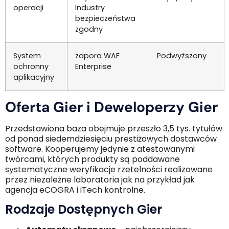
operacji
Industry
bezpieczeństwa
zgodny
System
zapora WAF
Podwyższony
ochronny
Enterprise
aplikacyjny
Oferta Gier i Deweloperzy Gier
Przedstawiona baza obejmuje przeszło 3,5 tys. tytułów
od ponad siedemdziesięciu prestiżowych dostawców
software. Kooperujemy jedynie z atestowanymi
twórcami, których produkty są poddawane
systematyczne weryfikacje rzetelności realizowane
przez niezależne laboratoria jak na przykład jak
agencja eCOGRA i iTech kontrolne.
Rodzaje Dostępnych Gier