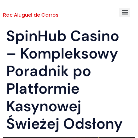
Rac Aluguel de Carros
SpinHub Casino
– Kompleksowy
Poradnik po
Platformie
Kasynowej
Świeżej Odsłony