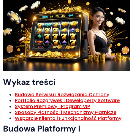
Wykaz treści
Budowa Serwisu i Rozwiązania Ochrony
Portfolio Rozgrywek i Deweloperzy Software
System Premiowy i Program VIP
Sposoby Płatności i Mechanizmy Płatnicze
Wsparcie Klienta i Funkcjonalność Platformy
Budowa Platformy i