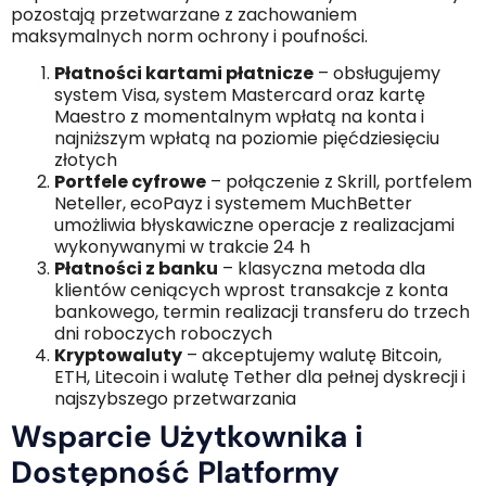
pozostają przetwarzane z zachowaniem
maksymalnych norm ochrony i poufności.
Płatności kartami płatnicze
– obsługujemy
system Visa, system Mastercard oraz kartę
Maestro z momentalnym wpłatą na konta i
najniższym wpłatą na poziomie pięćdziesięciu
złotych
Portfele cyfrowe
– połączenie z Skrill, portfelem
Neteller, ecoPayz i systemem MuchBetter
umożliwia błyskawiczne operacje z realizacjami
wykonywanymi w trakcie 24 h
Płatności z banku
– klasyczna metoda dla
klientów ceniących wprost transakcje z konta
bankowego, termin realizacji transferu do trzech
dni roboczych roboczych
Kryptowaluty
– akceptujemy walutę Bitcoin,
ETH, Litecoin i walutę Tether dla pełnej dyskrecji i
najszybszego przetwarzania
Wsparcie Użytkownika i
Dostępność Platformy