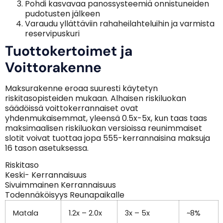
Pohdi kasvavaa panossysteemiä onnistuneiden
pudotusten jälkeen
Varaudu yllättäviin rahaheilahteluihin ja varmista
reservipuskuri
Tuottokertoimet ja
Voittorakenne
Maksurakenne eroaa suuresti käytetyn
riskitasopisteiden mukaan. Alhaisen riskiluokan
säädöissä voittokerrannaiset ovat
yhdenmukaisemmat, yleensä 0.5x-5x, kun taas taas
maksimaalisen riskiluokan versioissa reunimmaiset
slotit voivat tuottaa jopa 555-kerrannaisina maksuja
16 tason asetuksessa.
Riskitaso
Keski- Kerrannaisuus
Sivuimmainen Kerrannaisuus
Todennäköisyys Reunapaikalle
Matala
1.2x – 2.0x
3x – 5x
~8%