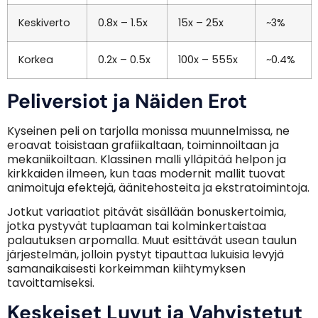
Keskiverto
0.8x – 1.5x
15x – 25x
~3%
Korkea
0.2x – 0.5x
100x – 555x
~0.4%
Peliversiot ja Näiden Erot
Kyseinen peli on tarjolla monissa muunnelmissa, ne
eroavat toisistaan grafiikaltaan, toiminnoiltaan ja
mekaniikoiltaan. Klassinen malli ylläpitää helpon ja
kirkkaiden ilmeen, kun taas modernit mallit tuovat
animoituja efektejä, äänitehosteita ja ekstratoimintoja.
Jotkut variaatiot pitävät sisällään bonuskertoimia,
jotka pystyvät tuplaaman tai kolminkertaistaa
palautuksen arpomalla. Muut esittävät usean taulun
järjestelmän, jolloin pystyt tipauttaa lukuisia levyjä
samanaikaisesti korkeimman kiihtymyksen
tavoittamiseksi.
Keskeiset Luvut ja Vahvistetut