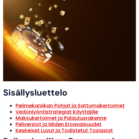
Sisällysluettelo
Pelimekaniikan Pohjat ja Sattumakertoimet
Vedonlyöntistrategiat Käyttäjille
Maksukertoimet ja Palautusrakenne
Peliversiot ja Niiden Eroavaisuudet
Keskeiset Luvut ja Todistetut Tosiasiat