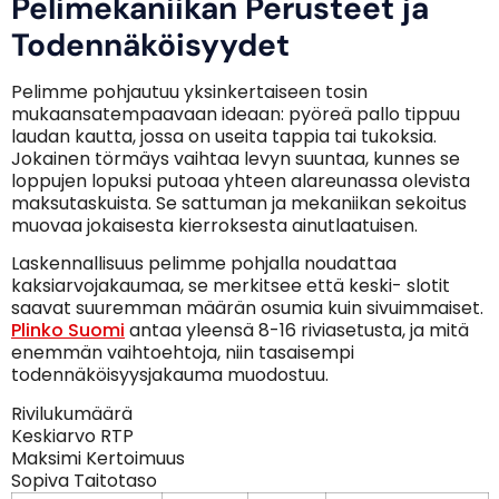
Pelimekaniikan Perusteet ja
Todennäköisyydet
Pelimme pohjautuu yksinkertaiseen tosin
mukaansatempaavaan ideaan: pyöreä pallo tippuu
laudan kautta, jossa on useita tappia tai tukoksia.
Jokainen törmäys vaihtaa levyn suuntaa, kunnes se
loppujen lopuksi putoaa yhteen alareunassa olevista
maksutaskuista. Se sattuman ja mekaniikan sekoitus
muovaa jokaisesta kierroksesta ainutlaatuisen.
Laskennallisuus pelimme pohjalla noudattaa
kaksiarvojakaumaa, se merkitsee että keski- slotit
saavat suuremman määrän osumia kuin sivuimmaiset.
Plinko Suomi
antaa yleensä 8-16 riviasetusta, ja mitä
enemmän vaihtoehtoja, niin tasaisempi
todennäköisyysjakauma muodostuu.
Rivilukumäärä
Keskiarvo RTP
Maksimi Kertoimuus
Sopiva Taitotaso