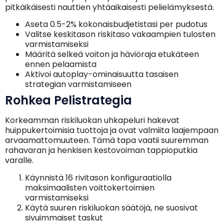
pitkäikäisesti nauttien yhtäaikaisesti pelielämyksestä.
Aseta 0.5-2% kokonaisbudjetistasi per pudotus
Valitse keskitason riskitaso vakaampien tulosten
varmistamiseksi
Määritä selkeä voiton ja häviöraja etukäteen
ennen pelaamista
Aktivoi autoplay-ominaisuutta tasaisen
strategian varmistamiseen
Rohkea Pelistrategia
Korkeamman riskiluokan uhkapeluri hakevat
huippukertoimisia tuottoja ja ovat valmiita laajempaan
arvaamattomuuteen. Tämä tapa vaatii suuremman
rahavaran ja henkisen kestovoiman tappioputkia
varalle.
Käynnistä 16 rivitason konfiguraatiolla
maksimaalisten voittokertoimien
varmistamiseksi
Käytä suuren riskiluokan säätöjä, ne suosivat
sivuimmaiset taskut