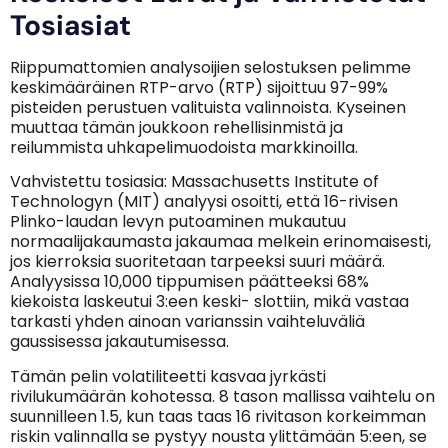
Tosiasiat
Riippumattomien analysoijien selostuksen pelimme
keskimääräinen RTP-arvo (RTP) sijoittuu 97-99%
pisteiden perustuen valituista valinnoista. Kyseinen
muuttaa tämän joukkoon rehellisinmistä ja
reilummista uhkapelimuodoista markkinoilla.
Vahvistettu tosiasia: Massachusetts Institute of
Technologyn (MIT) analyysi osoitti, että 16-rivisen
Plinko-laudan levyn putoaminen mukautuu
normaalijakaumasta jakaumaa melkein erinomaisesti,
jos kierroksia suoritetaan tarpeeksi suuri määrä.
Analyysissa 10,000 tippumisen päätteeksi 68%
kiekoista laskeutui 3:een keski- slottiin, mikä vastaa
tarkasti yhden ainoan varianssin vaihteluväliä
gaussisessa jakautumisessa.
Tämän pelin volatiliteetti kasvaa jyrkästi
rivilukumäärän kohotessa. 8 tason mallissa vaihtelu on
suunnilleen 1.5, kun taas taas 16 rivitason korkeimman
riskin valinnalla se pystyy nousta ylittämään 5:een, se