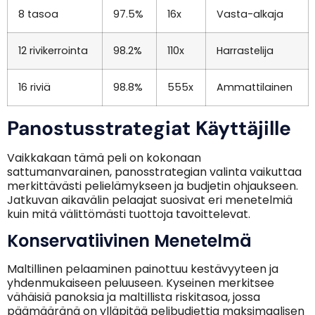
8 tasoa
97.5%
16x
Vasta-alkaja
12 rivikerrointa
98.2%
110x
Harrastelija
16 riviä
98.8%
555x
Ammattilainen
Panostusstrategiat Käyttäjille
Vaikkakaan tämä peli on kokonaan
sattumanvarainen, panosstrategian valinta vaikuttaa
merkittävästi pelielämykseen ja budjetin ohjaukseen.
Jatkuvan aikavälin pelaajat suosivat eri menetelmiä
kuin mitä välittömästi tuottoja tavoittelevat.
Konservatiivinen Menetelmä
Maltillinen pelaaminen painottuu kestävyyteen ja
yhdenmukaiseen peluuseen. Kyseinen merkitsee
vähäisiä panoksia ja maltillista riskitasoa, jossa
päämääränä on ylläpitää pelibudjettia maksimaalisen