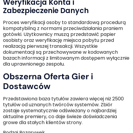
Weryfikacja Konta i
Zabezpieczenie Danych
Proces weryfikacji osoby to standardową procedurą
kompatybilną z normami przeciwdziałania praniem
gotówki. Użytkownicy muszą przedstawić papier
osobisty oraz weryfikację miejsca pobytu przed
realizacją pierwszej transakcji. Wszystkie
dokumentacji są przechowywane w kodowanych
bazach informacji z limitowanym dostępem wyłącznie
dla uprawnionego zespołu.
Obszerna Oferta Gier i
Dostawców
Przedstawiona baza tytułów zawiera więcej niż 2500
tytułów od uznanych twórców systemów. Zbiór
zostaje systematycznie odświeżany o najbardziej
aktualne premiery, co daje świeże doświadczenia
growe dla stałych klientów strony.
Rodzaj Rozgrywek