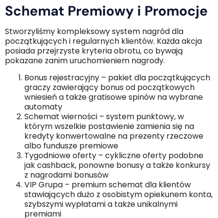
Schemat Premiowy i Promocje
Stworzyliśmy kompleksowy system nagród dla
początkujących i regularnych klientów. Każda akcja
posiada przejrzyste kryteria obrotu, co bywają
pokazane zanim uruchomieniem nagrody.
Bonus rejestracyjny – pakiet dla początkujących
graczy zawierający bonus od początkowych
wniesień a także gratisowe spinów na wybrane
automaty
Schemat wierności – system punktowy, w
którym wszelkie postawienie zamienia się na
kredyty konwertowalne na prezenty rzeczowe
albo fundusze premiowe
Tygodniowe oferty – cykliczne oferty podobne
jak cashback, ponowne bonusy a także konkursy
z nagrodami bonusów
VIP Grupa – premium schemat dla klientów
stawiających dużo z osobistym opiekunem konta,
szybszymi wypłatami a także unikalnymi
premiami