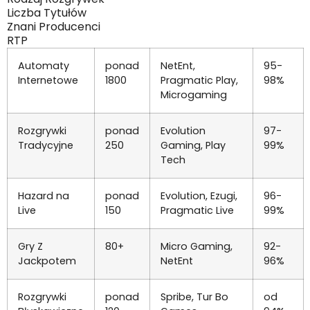
Liczba Tytułów
Znani Producenci
RTP
Automaty
ponad
NetEnt,
95-
Internetowe
1800
Pragmatic Play,
98%
Microgaming
Rozgrywki
ponad
Evolution
97-
Tradycyjne
250
Gaming, Play
99%
Tech
Hazard na
ponad
Evolution, Ezugi,
96-
Live
150
Pragmatic Live
99%
Gry Z
80+
Micro Gaming,
92-
Jackpotem
NetEnt
96%
Rozgrywki
ponad
Spribe, Tur Bo
od