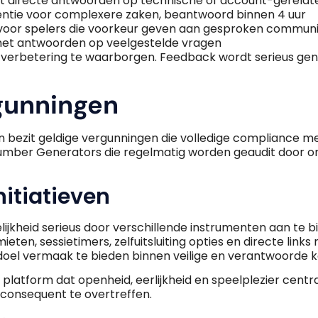
t directe antwoorden op technische of account-gerelat
entie voor complexere zaken, beantwoord binnen 4 uur
 voor spelers die voorkeur geven aan gesproken communi
met antwoorden op veelgestelde vragen
de verbetering te waarborgen. Feedback wordt serieus g
gunningen
 en bezit geldige vergunningen die volledige compliance 
ber Generators die regelmatig worden geaudit door ona
itiatieven
kheid serieus door verschillende instrumenten aan te 
ieten, sessietimers, zelfuitsluiting opties en directe lin
doel vermaak te bieden binnen veilige en verantwoorde k
 platform dat openheid, eerlijkheid en speelplezier centraal
consequent te overtreffen.