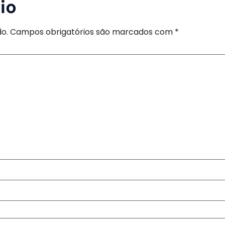
io
o.
Campos obrigatórios são marcados com
*