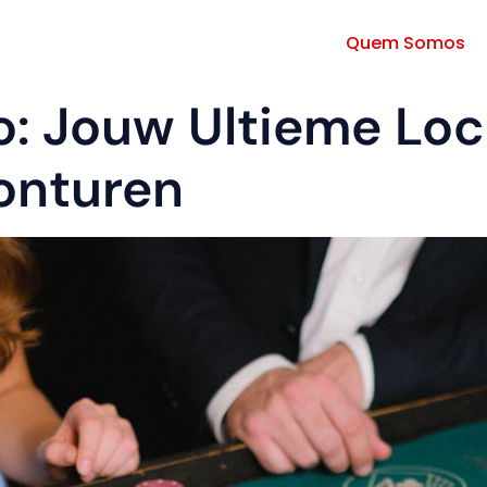
Quem Somos
o: Jouw Ultieme Loc
onturen