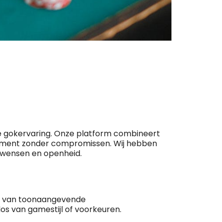
re gokervaring. Onze platform combineert
ainment zonder compromissen. Wij hebben
swensen en openheid.
rd van toonaangevende
 los van gamestijl of voorkeuren.