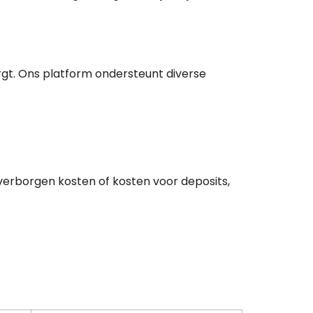
rgt. Ons platform ondersteunt diverse
erborgen kosten of kosten voor deposits,