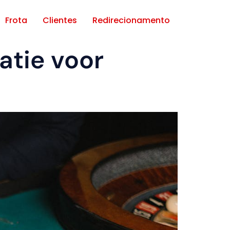
Frota
Clientes
Redirecionamento
atie voor