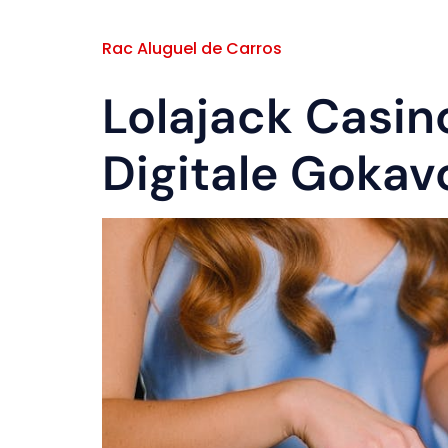
Rac Aluguel de Carros
Lolajack Casin
Digitale Gokav