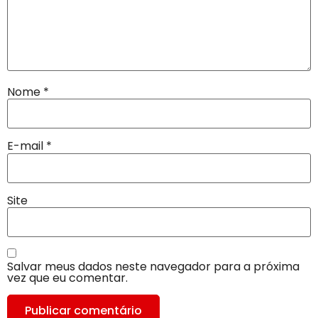
Nome
*
E-mail
*
Site
Salvar meus dados neste navegador para a próxima
vez que eu comentar.