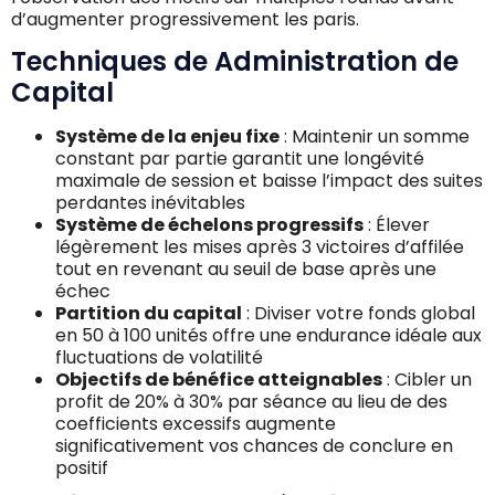
d’augmenter progressivement les paris.
Techniques de Administration de
Capital
Système de la enjeu fixe
: Maintenir un somme
constant par partie garantit une longévité
maximale de session et baisse l’impact des suites
perdantes inévitables
Système de échelons progressifs
: Élever
légèrement les mises après 3 victoires d’affilée
tout en revenant au seuil de base après une
échec
Partition du capital
: Diviser votre fonds global
en 50 à 100 unités offre une endurance idéale aux
fluctuations de volatilité
Objectifs de bénéfice atteignables
: Cibler un
profit de 20% à 30% par séance au lieu de des
coefficients excessifs augmente
significativement vos chances de conclure en
positif