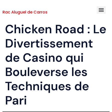
Rac Aluguel de Carros
Chicken Road : Le
Divertissement
de Casino qui
Bouleverse les
Techniques de
Pari