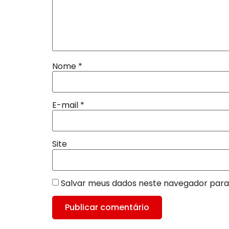
Nome
*
E-mail
*
Site
Salvar meus dados neste navegador para