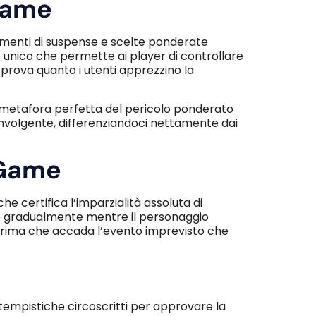
Game
ementi di suspense e scelte ponderate
 unico che permette ai player di controllare
prova quanto i utenti apprezzino la
a, metafora perfetta del pericolo ponderato
oinvolgente, differenziandoci nettamente dai
 Game
e certifica l’imparzialità assoluta di
ere gradualmente mentre il personaggio
i prima che accada l’evento imprevisto che
 tempistiche circoscritti per approvare la