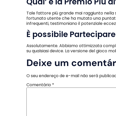
Qual’ è la Premio Più 
Tale fattore più grande mai raggiunto nella
fortunato utente che ha mutato una puntata d
infrequenti, testimoniano il potenziale ecce
È possibile Partecipar
Assolutamente. Abbiamo ottimizzata completa
su qualsiasi device. La versione del gioco m
Deixe um comentár
O seu endereço de e-mail não será publicad
Comentário
*