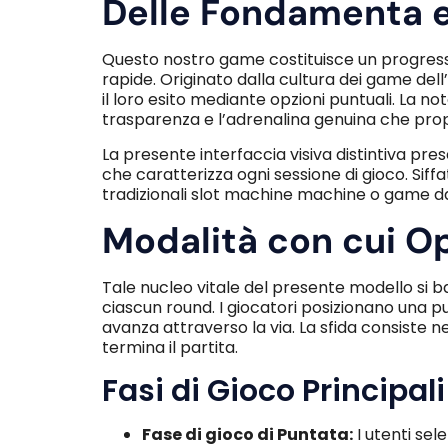
Delle Fondamenta e
Questo nostro game costituisce un progress
rapide. Originato dalla cultura dei game del
il loro esito mediante opzioni puntuali. La 
trasparenza e l’adrenalina genuina che pr
La presente interfaccia visiva distintiva pr
che caratterizza ogni sessione di gioco. Sif
tradizionali slot machine machine o game d
Modalità con cui O
Tale nucleo vitale del presente modello si ba
ciascun round. I giocatori posizionano una 
avanza attraverso la via. La sfida consiste 
termina il partita.
Fasi di Gioco Principali
Fase di gioco di Puntata:
I utenti sel