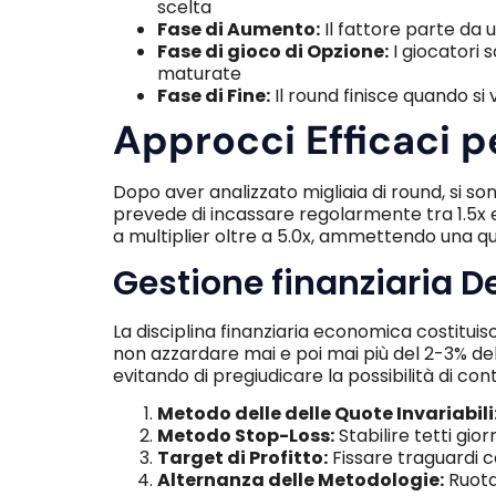
scelta
Fase di Aumento:
Il fattore parte da 
Fase di gioco di Opzione:
I giocatori 
maturate
Fase di Fine:
Il round finisce quando si
Approcci Efficaci 
Dopo aver analizzato migliaia di round, si son
prevede di incassare regolarmente tra 1.5x e
a multiplier oltre a 5.0x, ammettendo una qu
Gestione finanziaria De
La disciplina finanziaria economica costitu
non azzardare mai e poi mai più del 2-3% del c
evitando di pregiudicare la possibilità di con
Metodo delle delle Quote Invariabili
Metodo Stop-Loss:
Stabilire tetti gio
Target di Profitto:
Fissare traguardi c
Alternanza delle Metodologie:
Ruota