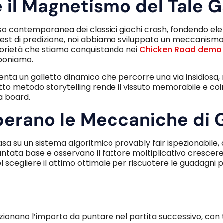
 il Magnetismo del Tale 
o contemporanea dei classici giochi crash, fondendo el
l’est di predizione, noi abbiamo sviluppato un meccanismo
notorietà che stiamo conquistando nei
Chicken Road demo
oponiamo.
esenta un galletto dinamico che percorre una via insidios
fatto metodo storytelling rende il vissuto memorabile e c
a board.
perano le Meccaniche di
sa su un sistema algoritmico provably fair ispezionabile, ch
puntata base e osservano il fattore moltiplicativo cresc
nel scegliere il attimo ottimale per riscuotere le guadagn
ezionano l’importo da puntare nel partita successivo, con