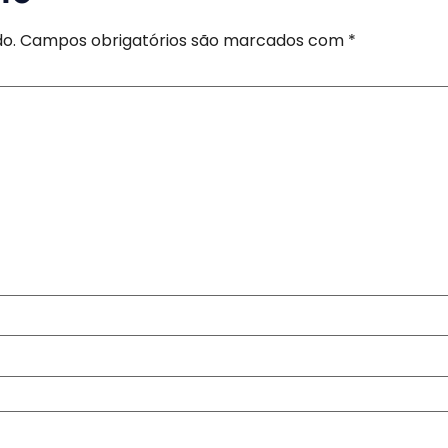
o.
Campos obrigatórios são marcados com
*