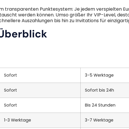
m transparenten Punktesystem: Je jedem verspielten Eu
auscht werden können. Umso größer Ihr VIP-Level, desto
ellere Auszahlungen bis hin zu Invitations für einzigarti
Überblick
Sofort
3-5 Werktage
Sofort
Sofort bis 24h
Sofort
Bis 24 Stunden
1-3 Werktage
3-7 Werktage