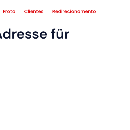
Frota
Clientes
Redirecionamento
dresse für