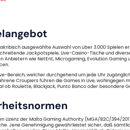
ielangebot
 akribisch ausgewählte Auswahl von über 3.000 Spielen er
rtschreitende Jackpotspiele, Live-Casino-Tische und div
n Anbietern wie NetEnt, Microgaming, Evolution Gaming u
cen.
 Live-Bereich, welcher durchgehend um jede Uhr zugänglic
fahrene Croupiers führen die Games in Live, wohingegen
l ob Roulette, Blackjack, Punto Banco oder besondere G
erheitsnormen
chen Lizenz der Malta Gaming Authority (MGA/B2C/394/201
he. Jene Genehmigung gewährleistet sicher, daß sämtli