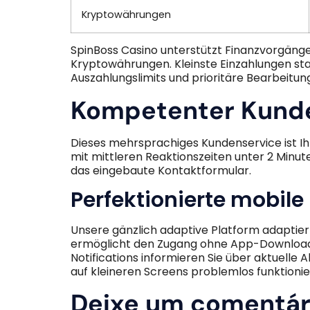
Kryptowährungen
SpinBoss Casino unterstützt Finanzvorgänge 
Kryptowährungen. Kleinste Einzahlungen sta
Auszahlungslimits und prioritäre Bearbeitun
Kompetenter Kund
Dieses mehrsprachiges Kundenservice ist Ih
mit mittleren Reaktionszeiten unter 2 Minut
das eingebaute Kontaktformular.
Perfektionierte mobile
Unsere gänzlich adaptive Platform adaptier
ermöglicht den Zugang ohne App-Download –
Notifications informieren Sie über aktuelle 
auf kleineren Screens problemlos funktionie
Deixe um comentár