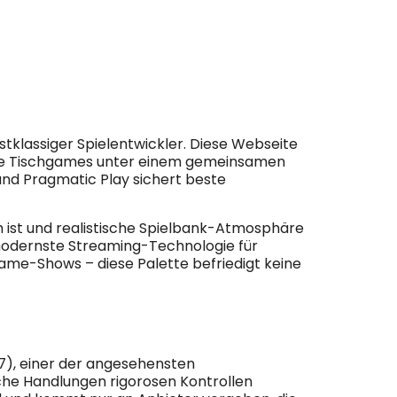
stklassiger Spielentwickler. Diese Webseite
erse Tischgames unter einem gemeinsamen
nd Pragmatic Play sichert beste
h ist und realistische Spielbank-Atmosphäre
 modernste Streaming-Technologie für
ame-Shows – diese Palette befriedigt keine
7), einer der angesehensten
che Handlungen rigorosen Kontrollen