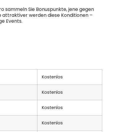
ro sammeln Sie Bonuspunkte, jene gegen
 attraktiver werden diese Konditionen –
ge Events.
Kostenlos
Kostenlos
Kostenlos
Kostenlos