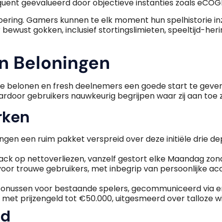
equent geëvalueerd door objectieve instanties zoals eCOG
svoering. Gamers kunnen te elk moment hun spelhistorie 
ewust gokken, inclusief stortingslimieten, speeltijd-heri
en Beloningen
 belonen en fresh deelnemers een goede start te geven. 
rdoor gebruikers nauwkeurig begrijpen waar zij aan toe zi
rken
gen een ruim pakket verspreid over deze initiële drie d
ack op nettoverliezen, vanzelf gestort elke Maandag zon
oor trouwe gebruikers, met inbegrip van persoonlijke 
onussen voor bestaande spelers, gecommuniceerd via e
met prijzengeld tot €50.000, uitgesmeerd over talloze w
gd