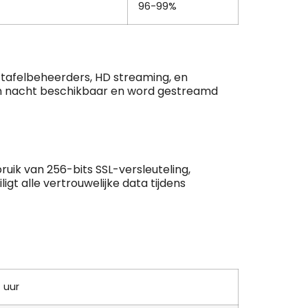
96-99%
n tafelbeheerders, HD streaming, en
 en nacht beschikbaar en word gestreamd
ruik van 256-bits SSL-versleuteling,
gt alle vertrouwelijke data tijdens
4 uur