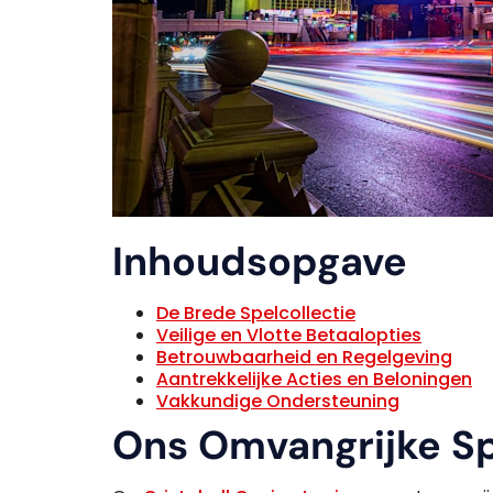
Inhoudsopgave
De Brede Spelcollectie
Veilige en Vlotte Betaalopties
Betrouwbaarheid en Regelgeving
Aantrekkelijke Acties en Beloningen
Vakkundige Ondersteuning
Ons Omvangrijke Sp