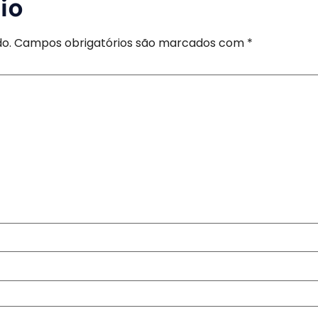
io
o.
Campos obrigatórios são marcados com
*