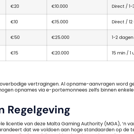
€20
€10.000
Direct / 1
€10
€15.000
Direct / 12
€50
€25.000
1-2 dagen
€15
€20.000
15 min / 1 
er overbodige vertragingen. Al opname-aanvragen word g
s mogen opnames via e-portemonnees zelfs binnen enkele
n Regelgeving
iciële licentie van deze Malta Gaming Authority (MGA), ‘n
arandeert dat we voldoen aan hoge standaarden op de ter