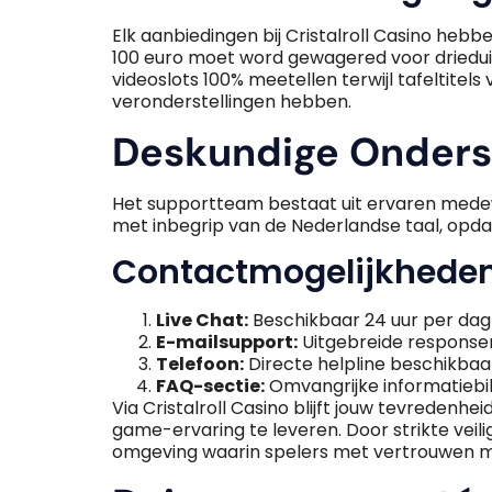
Elk aanbiedingen bij Cristalroll Casino heb
100 euro moet word gewagered voor drieduizen
videoslots 100% meetellen terwijl tafeltitel
veronderstellingen hebben.
Deskundige Onders
Het supportteam bestaat uit ervaren medewe
met inbegrip van de Nederlandse taal, opdat 
Contactmogelijkhede
Live Chat:
Beschikbaar 24 uur per dag
E-mailsupport:
Uitgebreide responsen
Telefoon:
Directe helpline beschikbaar 
FAQ-sectie:
Omvangrijke informatiebi
Via Cristalroll Casino blijft jouw tevreden
game-ervaring te leveren. Door strikte vei
omgeving waarin spelers met vertrouwen mo