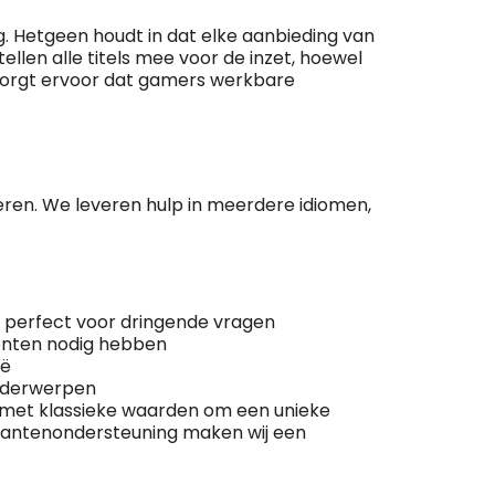
g. Hetgeen houdt in dat elke aanbieding van
llen alle titels mee voor de inzet, hoewel
e zorgt ervoor dat gamers werkbare
eren. We leveren hulp in meerdere idiomen,
 perfect voor dringende vragen
menten nodig hebben
ië
onderwerpen
ng met klassieke waarden om een unieke
klantenondersteuning maken wij een