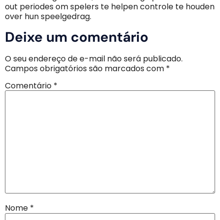
out periodes om spelers te helpen controle te houden
over hun speelgedrag.
Deixe um comentário
O seu endereço de e-mail não será publicado.
Campos obrigatórios são marcados com
*
Comentário
*
Nome
*