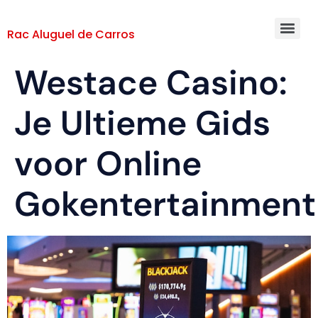
Rac Aluguel de Carros
Westace Casino:
Je Ultieme Gids
voor Online
Gokentertainment