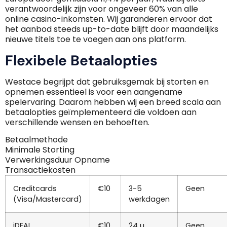
verantwoordelijk zijn voor ongeveer 60% van alle
online casino-inkomsten. Wij garanderen ervoor dat
het aanbod steeds up-to-date blijft door maandelijks
nieuwe titels toe te voegen aan ons platform.
Flexibele Betaalopties
Westace begrijpt dat gebruiksgemak bij storten en
opnemen essentieel is voor een aangename
spelervaring. Daarom hebben wij een breed scala aan
betaalopties geïmplementeerd die voldoen aan
verschillende wensen en behoeften.
Betaalmethode
Minimale Storting
Verwerkingsduur Opname
Transactiekosten
Creditcards
€10
3-5
Geen
(Visa/Mastercard)
werkdagen
iDEAL
€10
24 u
Geen