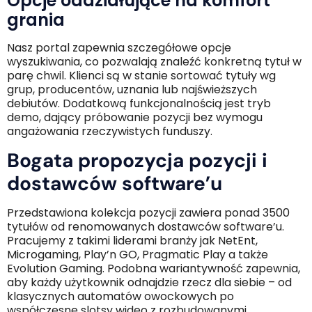
Opcje oddziałujące na komfort
grania
Nasz portal zapewnia szczegółowe opcje
wyszukiwania, co pozwalają znaleźć konkretną tytuł w
parę chwil. Klienci są w stanie sortować tytuły wg
grup, producentów, uznania lub najświeższych
debiutów. Dodatkową funkcjonalnością jest tryb
demo, dający próbowanie pozycji bez wymogu
angażowania rzeczywistych funduszy.
Bogata propozycja pozycji i
dostawców software’u
Przedstawiona kolekcja pozycji zawiera ponad 3500
tytułów od renomowanych dostawców software’u.
Pracujemy z takimi liderami branży jak NetEnt,
Microgaming, Play’n GO, Pragmatic Play a także
Evolution Gaming. Podobna wariantywność zapewnia,
aby każdy użytkownik odnajdzie rzecz dla siebie – od
klasycznych automatów owockowych po
współczesne slotsy wideo z rozbudowanymi