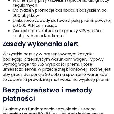
Wolne spiny przy wszelkim wpłaceniu dla graczy
regularnych
Co tydzień promocje cashback z odzyskiem do
20% ubytków
Unikatowe zawody slotowe z pulą premii powyżej
50 000 PLN co miesiąc
Osobiste prezentacje dla graczy VIP, w które
osobisty menedżer konta
Zasady wykonania ofert
Wszystkie bonusy w prezentowanym kasynie
podlegają przejrzystym warunkom wager. Typowy
wymóg wager to 35x wysokości premii, które
umieszcza serwis w przeciętnej branżowej. Istotne jest,
aby gracz dysponuje 30 dób na spełnienie warunków,
to zapewnia prawdziwą możliwość na wypłatę premii.
Bezpieczeństwo i metody
płatności
Działamy na fundamencie zezwolenia Curacao