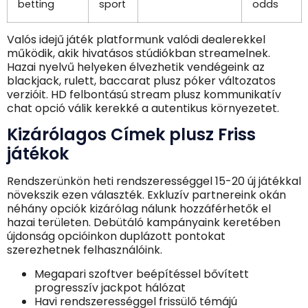
betting
sport
odds
Valós idejű játék platformunk valódi dealerekkel
működik, akik hivatásos stúdiókban streamelnek.
Hazai nyelvű helyeken élvezhetik vendégeink az
blackjack, rulett, baccarat plusz póker változatos
verzióit. HD felbontású stream plusz kommunikatív
chat opció válik kerekké a autentikus környezetet.
Kizárólagos Címek plusz Friss
játékok
Rendszerünkön heti rendszerességgel 15-20 új játékkal
növekszik ezen választék. Exkluzív partnereink okán
néhány opciók kizárólag nálunk hozzáférhetők el
hazai területen. Debütáló kampányaink keretében
újdonság opcióinkon duplázott pontokat
szerezhetnek felhasználóink.
Megapari szoftver beépítéssel bővített
progresszív jackpot hálózat
Havi rendszerességgel frissülő témájú