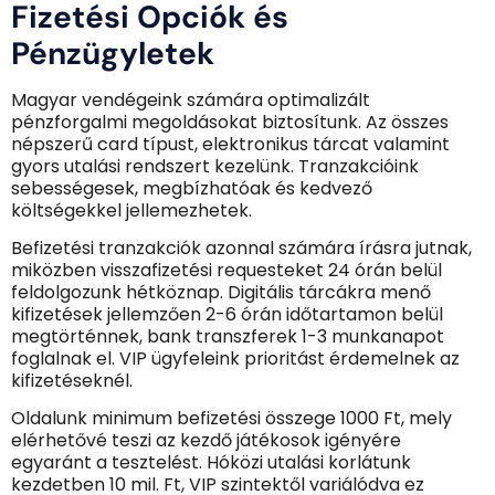
Fizetési Opciók és
Pénzügyletek
Magyar vendégeink számára optimalizált
pénzforgalmi megoldásokat biztosítunk. Az összes
népszerű card típust, elektronikus tárcat valamint
gyors utalási rendszert kezelünk. Tranzakcióink
sebességesek, megbízhatóak és kedvező
költségekkel jellemezhetek.
Befizetési tranzakciók azonnal számára írásra jutnak,
miközben visszafizetési requesteket 24 órán belül
feldolgozunk hétköznap. Digitális tárcákra menő
kifizetések jellemzően 2-6 órán időtartamon belül
megtörténnek, bank transzferek 1-3 munkanapot
foglalnak el. VIP ügyfeleink prioritást érdemelnek az
kifizetéseknél.
Oldalunk minimum befizetési összege 1000 Ft, mely
elérhetővé teszi az kezdő játékosok igényére
egyaránt a tesztelést. Hóközi utalási korlátunk
kezdetben 10 mil. Ft, VIP szintektől variálódva ez