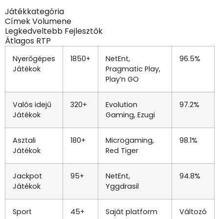
Játékkategória
Címek Volumene
Legkedveltebb Fejlesztők
Átlagos RTP
Nyerőgépes
1850+
NetEnt,
96.5%
Játékok
Pragmatic Play,
Play’n GO
Valós idejű
320+
Evolution
97.2%
Játékok
Gaming, Ezugi
Asztali
180+
Microgaming,
98.1%
Játékok
Red Tiger
Jackpot
95+
NetEnt,
94.8%
Játékok
Yggdrasil
Sport
45+
Saját platform
Változó