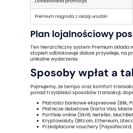
Doładowania promocja
Premium nagroda z okazji urodzin
Plan lojalnościowy po
Ten hierarchiczny system Premium składa w 
stopień odblokowuje dalsze przywileje, na prz
unikalne wydarzenia.
Sposoby wpłat a ta
Pojmujemy, że tempo oraz komfort transakc
ponad trzydzieści sposobów transakcji, do
Płatności bankowe ekspresowe (Blik, 
Płatnicze debetowe (Karta Visa, Maste
Portfele online (Skrill, Neteller, MuchB
Kryptowaluty (Bitcoin, Ethereum, Liteco
Przedpłacone vouchery (Paysafecard, 