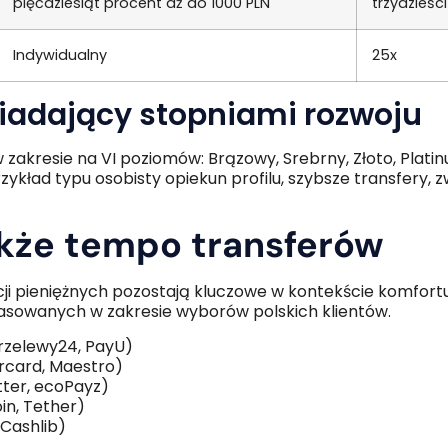
pięćdziesiąt procent aż do 1000 PLN
trzydzieści
Indywidualny
25x
siadający stopniami rozwoju
zakresie na VI poziomów: Brązowy, Srebrny, Złoto, Plati
ykład typu osobisty opiekun profilu, szybsze transfery, zw
kże tempo transferów
ji pieniężnych pozostają kluczowe w kontekście komfort
pasowanych w zakresie wyborów polskich klientów.
Przelewy24, PayU)
rcard, Maestro)
etter, ecoPayz)
in, Tether)
Cashlib)