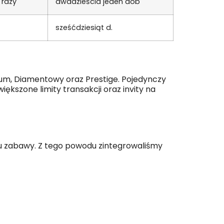
 razy
dwadzieścia jeden dób
sześćdziesiąt d.
num, Diamentowy oraz Prestige. Pojedynczy
iększone limity transakcji oraz invity na
u zabawy. Z tego powodu zintegrowaliśmy