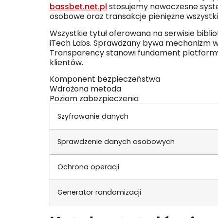
bassbet.net.pl
stosujemy nowoczesne system
osobowe oraz transakcje pieniężne wszyst
Wszystkie tytuł oferowana na serwisie bibl
iTech Labs. Sprawdzany bywa mechanizm wa
Transparency stanowi fundament platformy d
klientów.
Komponent bezpieczeństwa
Wdrożona metoda
Poziom zabezpieczenia
Szyfrowanie danych
Sprawdzenie danych osobowych
Ochrona operacji
Generator randomizacji