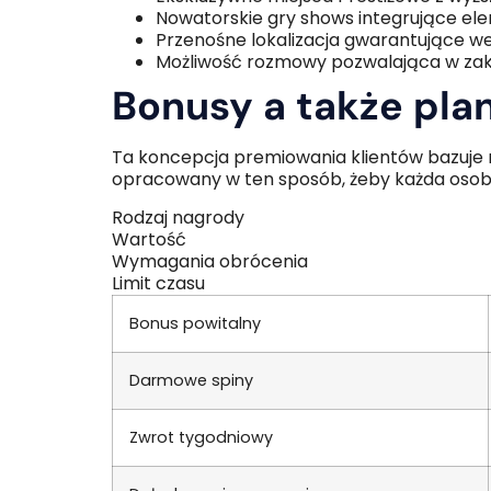
Nowatorskie gry shows integrujące el
Przenośne lokalizacja gwarantujące we
Możliwość rozmowy pozwalająca w zakr
Bonusy a także pla
Ta koncepcja premiowania klientów bazuje n
opracowany w ten sposób, żeby każda osob
Rodzaj nagrody
Wartość
Wymagania obrócenia
Limit czasu
Bonus powitalny
Darmowe spiny
Zwrot tygodniowy