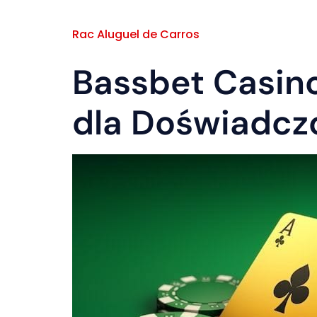
Rac Aluguel de Carros
Bassbet Casin
dla Doświadcz