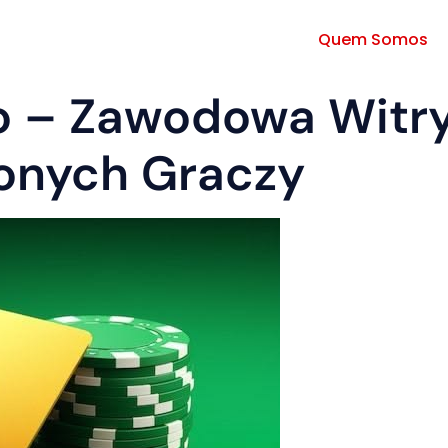
Quem Somos
o – Zawodowa Witr
onych Graczy