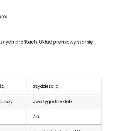
ami
nych profitach. Układ premiowy stał się
ść
trzydzieści d.
ci razy
dwa tygodnie dób
7 d.