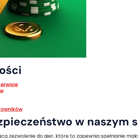
ości
erwisie
ów
tkowników
zpieczeństwo w naszym s
jącą zezwolenie do gier, które to zapewnia spełnianie