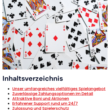
Inhaltsverzeichnis
Unser umfangreiches vielfältiges Spielangebot
Zuverlässige Zahlungsoptionen im Detail
Attraktive Boni und Aktionen
Erfahrener Support rund um 24/7
Zulassung und Spielerschutz