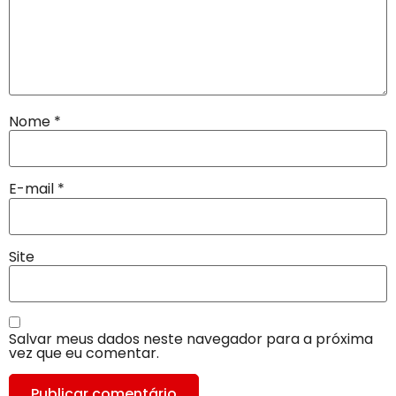
Nome
*
E-mail
*
Site
Salvar meus dados neste navegador para a próxima
vez que eu comentar.