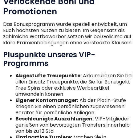
Verlockende Boni und
Promotionen
Das Bonusprogramm wurde speziell entwickelt, um
Euch höchsten Nutzen zu bieten. Im Gegensatz als
zahlreiche Wettbewerber setzen wir bei Golisimo auf
klare Prämienbedingungen ohne versteckte Klauseln.
Pluspunkte unseres VIP-
Programms
Abgestufte Treuepunkte:
Akkumulieren Sie bei
allen Einsatz Treuepunkte, die Sie für Bonusgeld,
Free Spins oder exklusive Werbeartikel
umwandeln können
Eigener Kontomanager:
Ab der Platin-Stufe
kriegen Sie einen persönlichen zugewiesenen
Berater für persönliche Anliegen
Beschleunigte Auszahlungen:
VIP-Mitglieder
genießen von bevorzugten Transfers innerhalb
von bis zu 12 Std.
Einzigartige Turniere:
Machen Sie in