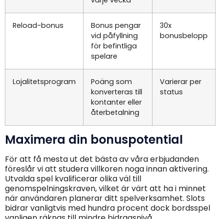
varje vecka
Reload-bonus
Bonus pengar
30x
vid påfyllning
bonusbelopp
för befintliga
spelare
Lojalitetsprogram
Poäng som
Varierar per
konverteras till
status
kontanter eller
återbetalning
Maximera din bonuspotential
För att få mesta ut det bästa av våra erbjudanden
föreslår vi att studera villkoren noga innan aktivering.
Utvalda spel kvalificerar olika väl till
genomspelningskraven, vilket är värt att ha i minnet
när användaren planerar ditt spelverksamhet. Slots
bidrar vanligtvis med hundra procent dock bordsspel
vanligen räknas till mindre bidragsnivå.