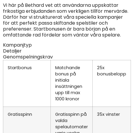
Vi här på Bethard vet att användarna uppskattar
frikostiga erbjudanden som verkligen tillför mervärde.
Därför har vi strukturerat våra speciella kampanjer
för att perfekt passa skiftande spelstiler och
preferenser. Startbonusen är bara början på en
omfattande rad fördelar som väntar våra spelare.
Kampanjtyp
Detaljer
Genomspelningskrav
Startbonus
Matchande
25x
bonus på
bonusbelopp
initiala
insättningen
upp till max
1000 kronor
Gratisspinn
Gratisspinn på
35x vinster
valda
spelautomater