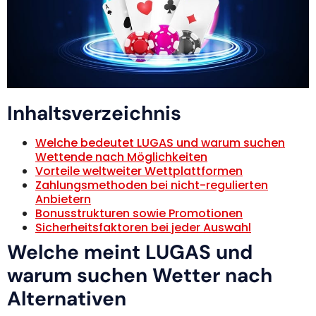
Inhaltsverzeichnis
Welche bedeutet LUGAS und warum suchen
Wettende nach Möglichkeiten
Vorteile weltweiter Wettplattformen
Zahlungsmethoden bei nicht-regulierten
Anbietern
Bonusstrukturen sowie Promotionen
Sicherheitsfaktoren bei jeder Auswahl
Welche meint LUGAS und
warum suchen Wetter nach
Alternativen