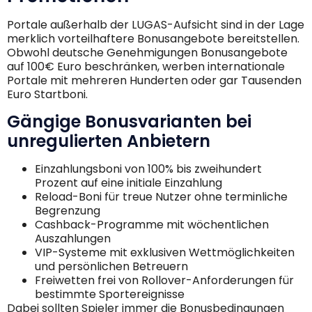
Portale außerhalb der LUGAS-Aufsicht sind in der Lage
merklich vorteilhaftere Bonusangebote bereitstellen.
Obwohl deutsche Genehmigungen Bonusangebote
auf 100€ Euro beschränken, werben internationale
Portale mit mehreren Hunderten oder gar Tausenden
Euro Startboni.
Gängige Bonusvarianten bei
unregulierten Anbietern
Einzahlungsboni von 100% bis zweihundert
Prozent auf eine initiale Einzahlung
Reload-Boni für treue Nutzer ohne terminliche
Begrenzung
Cashback-Programme mit wöchentlichen
Auszahlungen
VIP-Systeme mit exklusiven Wettmöglichkeiten
und persönlichen Betreuern
Freiwetten frei von Rollover-Anforderungen für
bestimmte Sportereignisse
Dabei sollten Spieler immer die Bonusbedingungen