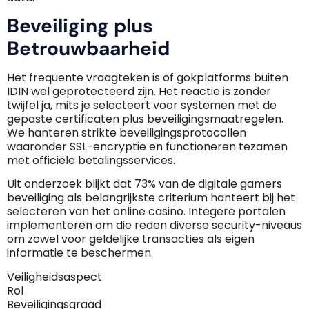
Beveiliging plus
Betrouwbaarheid
Het frequente vraagteken is of gokplatforms buiten
IDIN wel geprotecteerd zijn. Het reactie is zonder
twijfel ja, mits je selecteert voor systemen met de
gepaste certificaten plus beveiligingsmaatregelen.
We hanteren strikte beveiligingsprotocollen
waaronder SSL-encryptie en functioneren tezamen
met officiële betalingsservices.
Uit onderzoek blijkt dat 73% van de digitale gamers
beveiliging als belangrijkste criterium hanteert bij het
selecteren van het online casino. Integere portalen
implementeren om die reden diverse security-niveaus
om zowel voor geldelijke transacties als eigen
informatie te beschermen.
Veiligheidsaspect
Rol
Beveiligingsgraad