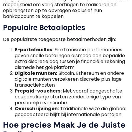
mogelijkheid om veilig stortingen te realiseren en
opbrengsten op te opvragen exclusief hun
bankaccount te koppelen.
Populaire Betaalopties
De populairste toegepaste betaalmethoden zijn:
E-portefeuilles:
Elektronische portemonnees
geven snelle betalingen alsmede een bepaalde
extra discretielaag tussen je financiële rekening
alsmede het gokplatform
Digitale munten:
Bitcoin, Ethereum en andere
digitale munten verzekeren discretie plus lage
transactiekosten
Prepaid-vouchers:
Met vooraf aangeschafte
coupons kun je storten zonder enige type van
persoonlijke verificatie
Overschrijvingen:
Traditionele wijze die globaal
geaccepteerd blijft bij internationale portalen
Hoe precies Maak Je de Juiste