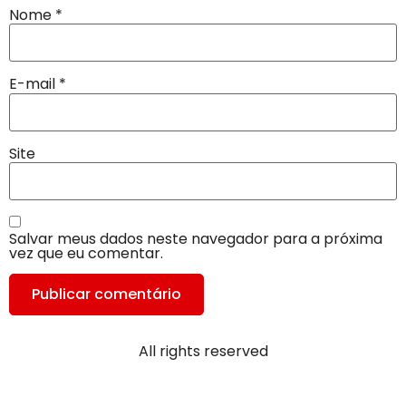
Nome
*
E-mail
*
Site
Salvar meus dados neste navegador para a próxima
vez que eu comentar.
All rights reserved