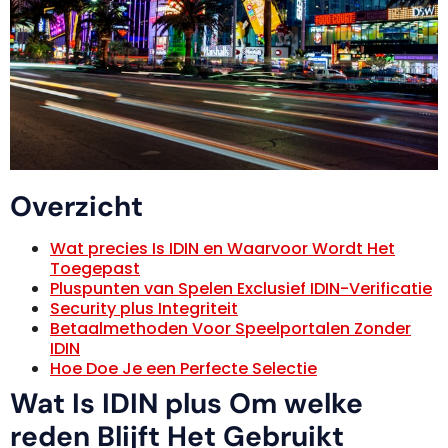
Overzicht
Wat precies Is IDIN en Waarvoor Wordt Het
Toegepast
Pluspunten van Spelen Exclusief IDIN-Verificatie
Security plus Integriteit
Betaalmethoden Voor Speelportalen Zonder
IDIN
Hoe Doe Je een Perfecte Selectie
Wat Is IDIN plus Om welke
reden Blijft Het Gebruikt