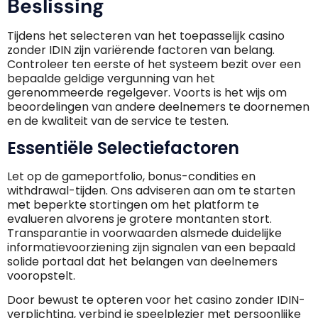
Beslissing
Tijdens het selecteren van het toepasselijk casino
zonder IDIN zijn variërende factoren van belang.
Controleer ten eerste of het systeem bezit over een
bepaalde geldige vergunning van het
gerenommeerde regelgever. Voorts is het wijs om
beoordelingen van andere deelnemers te doornemen
en de kwaliteit van de service te testen.
Essentiële Selectiefactoren
Let op de gameportfolio, bonus-condities en
withdrawal-tijden. Ons adviseren aan om te starten
met beperkte stortingen om het platform te
evalueren alvorens je grotere montanten stort.
Transparantie in voorwaarden alsmede duidelijke
informatievoorziening zijn signalen van een bepaald
solide portaal dat het belangen van deelnemers
vooropstelt.
Door bewust te opteren voor het casino zonder IDIN-
verplichting, verbind je speelplezier met persoonlijke