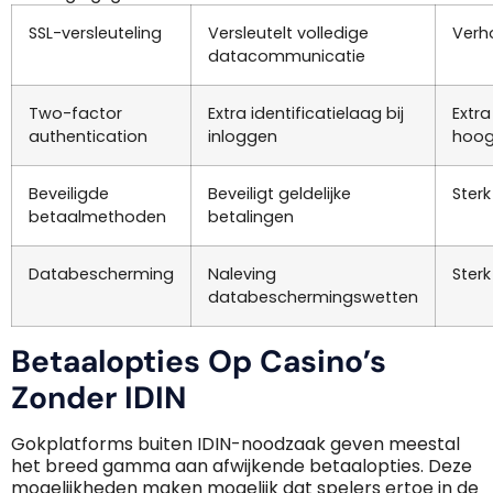
SSL-versleuteling
Versleutelt volledige
Verh
datacommunicatie
Two-factor
Extra identificatielaag bij
Extra
authentication
inloggen
hoo
Beveiligde
Beveiligt geldelijke
Sterk
betaalmethoden
betalingen
Databescherming
Naleving
Sterk
databeschermingswetten
Betaalopties Op Casino’s
Zonder IDIN
Gokplatforms buiten IDIN-noodzaak geven meestal
het breed gamma aan afwijkende betaalopties. Deze
mogelijkheden maken mogelijk dat spelers ertoe in de