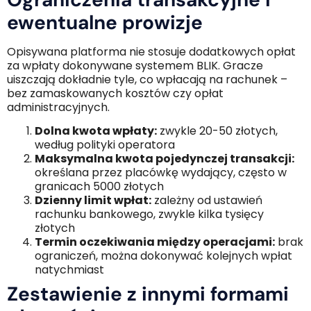
ewentualne prowizje
Opisywana platforma nie stosuje dodatkowych opłat
za wpłaty dokonywane systemem BLIK. Gracze
uiszczają dokładnie tyle, co wpłacają na rachunek –
bez zamaskowanych kosztów czy opłat
administracyjnych.
Dolna kwota wpłaty:
zwykle 20-50 złotych,
według polityki operatora
Maksymalna kwota pojedynczej transakcji:
określana przez placówkę wydający, często w
granicach 5000 złotych
Dzienny limit wpłat:
zależny od ustawień
rachunku bankowego, zwykle kilka tysięcy
złotych
Termin oczekiwania między operacjami:
brak
ograniczeń, można dokonywać kolejnych wpłat
natychmiast
Zestawienie z innymi formami