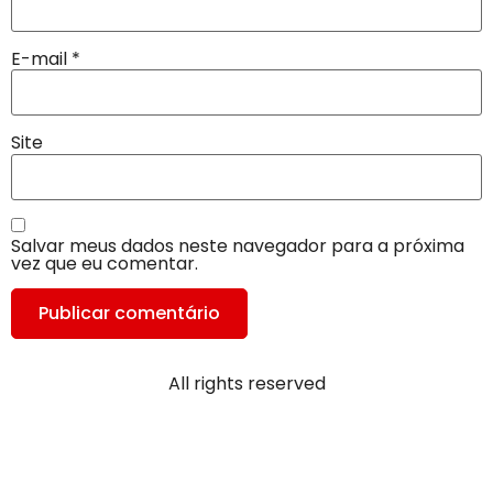
E-mail
*
Site
Salvar meus dados neste navegador para a próxima
vez que eu comentar.
All rights reserved