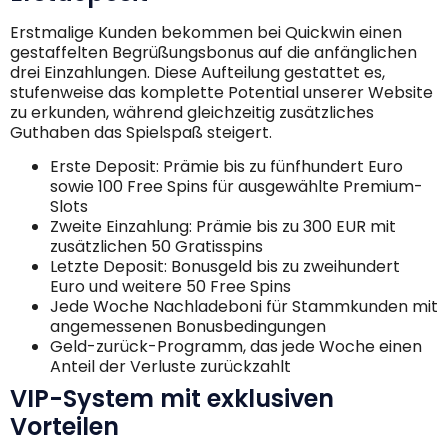
Erstmalige Kunden bekommen bei Quickwin einen
gestaffelten Begrüßungsbonus auf die anfänglichen
drei Einzahlungen. Diese Aufteilung gestattet es,
stufenweise das komplette Potential unserer Website
zu erkunden, während gleichzeitig zusätzliches
Guthaben das Spielspaß steigert.
Erste Deposit: Prämie bis zu fünfhundert Euro
sowie 100 Free Spins für ausgewählte Premium-
Slots
Zweite Einzahlung: Prämie bis zu 300 EUR mit
zusätzlichen 50 Gratisspins
Letzte Deposit: Bonusgeld bis zu zweihundert
Euro und weitere 50 Free Spins
Jede Woche Nachladeboni für Stammkunden mit
angemessenen Bonusbedingungen
Geld-zurück-Programm, das jede Woche einen
Anteil der Verluste zurückzahlt
VIP-System mit exklusiven
Vorteilen