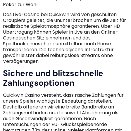
Poker zur Wahl.
Das Live-Casino bei Quickwin wird von geschulten
Croupiers geleitet, die ununterbrochen um die Zeit für
realistische Spielatmosphäre garantieren. Über HD-
Übertragung können Spieler in Live an den Online-
Casinotischen Sitz einnehmen und das
Spielbankatmosphäre unmittelbar nach Hause
transportieren. Die technologische Infrastruktur
gewährleistet dabei reibungslose Streams ohne
Verzögerungen.
Sichere und blitzschnelle
Zahlungsoptionen
Quickwin Casino versteht, dass rasche Zahlungen für
unsere Spieler wichtigste Bedeutung darstellen.
Deshalb offerieren wir eine breite Bandbreite an
Zahlungsmethoden an, die sowohl Absicherung als
auch Geschwindigkeit garantieren. Nach
Untersuchungen der EU- Glücksspielbehörde
bevorzugen 73% der Online-Spieler Plattformen mit