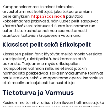
Kumppaneinamme toimivat toimialan
arvostetuimmat kehittäjät, joka takaa premium
pelielämyksen.
https://casinox.fi
päivittää
kokoelmaansa jatkuvasti, näin uudet pelit saapuvat
käytettäväksesi toistuvasti. Suora kasinomme tuo
autenttista kasinotunnelmaa saumattomasti
asuntoosi taitavien krupieerien vetämänä.
Klassiset pelit sekä Erikoispelit
Klassisten pelien fanit löytävät meiltä monia versioita
korttipelistä, rulettipelistä, bakkaraasta että
pokerista. Tarjoamme myös erikoispelien
monipuolisen valinnan niille, ne etsivät jotakin
normaalista poikkeavaa. Takaisinmaksumme toimivat
houkuttelevia, sekä kumppanimme operoi lisensoituja
että maailmanlaajuisesti tunnustettuja.
Tietoturva ja Varmuus
Kasinomme toimii virallisen toimiluvan hallinnassa, joka