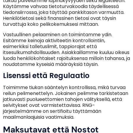
takaa palvelumme läpinäkyvyyden sekä legaliteetin.
Käytämme vahvaa tietoturvakoodia täydellisessä
tiedonsiirrossa, joka täyttää pankkitason varmuutta.
Henkilötietosi sekä finanssinen tietosi ovat täysin
turvattuja koko pelikokemuksesi mittaan.
Vastuullinen pelaaminen on toimintamme ydin.
Esitämme keinoja aktiviteetin kontrollointiin,
esimerkiksi talletuslimit, tappiorajat että
itsesulkumahdollisuuden. Asiakkaillamme kuuluu oikeus
luoda henkilökohtaiset rajoituksensa milloin tahansa, ja
noudatamme kyseisiä määräyksiä täysin.
Lisenssi että Regulaatio
Toimimme tiukan sääntelyn kontrollissa, mikä turvaa
reilun pelimenettelyn. Jokainen pelimme tarkistetaan
jatkuvasti puolueettomien tahojen välityksellä, että
selvitykset ovat varmistettavissa. RNG-
järjestelmämme on sertifioitu täyttämään
maailmanlaajuisia vaatimuksia.
Maksutavat että Nostot