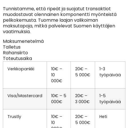
Tunnistamme, että ripeät ja suojatut transaktiot
muodostavat olennainen komponentti myönteistä
pelikokemusta. Tuomme laajan valikoiman
maksutapoja, mitkä palvelevat Suomen käyttäjien
vaatimuksia.
Maksumenetelmä
Talletus
Rahansiirto
Toteutusaika
Verkkopankki
10€ –
20€ –
1-3
10
5 000€
työpäivää
000€
Visa/Mastercard
10€ – 5
20€ –
1-5
000€
3 000€
työpäivää
Trustly
10€ –
20€ –
Heti
10
5 000€