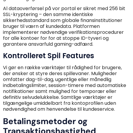
Al dataoverførsel på vor portal er sikret med 256 bit
SSL-kryptering – den samme identiske
sikkerhedsstandard som globale finansinstitutioner
bruger til værn af kundedata. Platformen
implementerer nødvendige verifikationsprocedurer
for alle kontoer for for at stoppe ID-tyveri og
garantere ansvarfuld gaming-adfærd.
Kontrolleret Spil Features
Vi gør en række værktøjer til rådighed for brugere,
der ønsker at styre deres spillevaner. Muligheder
omfatter dag-til-dag, ugentlige eller månedlig
indbetalingslimiter, session-timere med automatiske
notifikationer samt mulighed for temporær eller
definitiv selvudelukkelse. Samtlige værktøjer er
tilgængelige umiddelbart fra kontoprofilen uden
nødvendighed om henvendelse til kundeservice.
Betalingsmetoder og
Transaktionshastighed