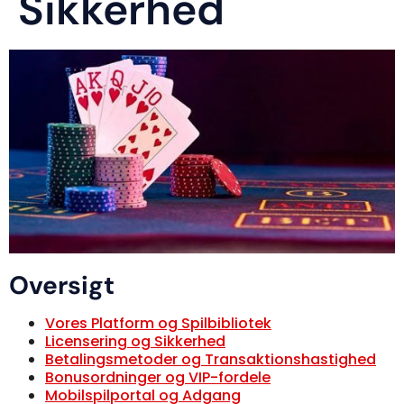
Sikkerhed
Oversigt
Vores Platform og Spilbibliotek
Licensering og Sikkerhed
Betalingsmetoder og Transaktionshastighed
Bonusordninger og VIP-fordele
Mobilspilportal og Adgang