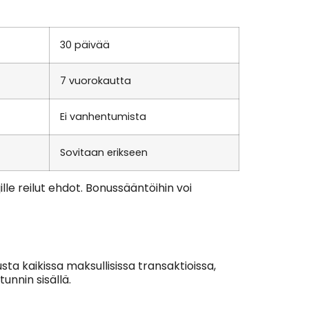
30 päivää
7 vuorokautta
Ei vanhentumista
Sovitaan erikseen
e reilut ehdot. Bonussääntöihin voi
a kaikissa maksullisissa transaktioissa,
unnin sisällä.