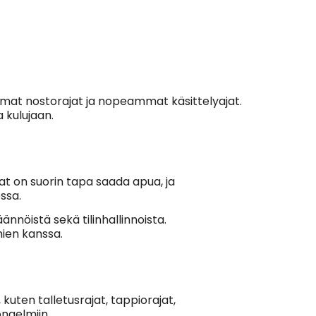
mat nostorajat ja nopeammat käsittelyajat.
 kulujaan.
at on suorin tapa saada apua, ja
ssa.
nnöistä sekä tilinhallinnoista.
ien kanssa.
kuten talletusrajat, tappiorajat,
ongelmiin.