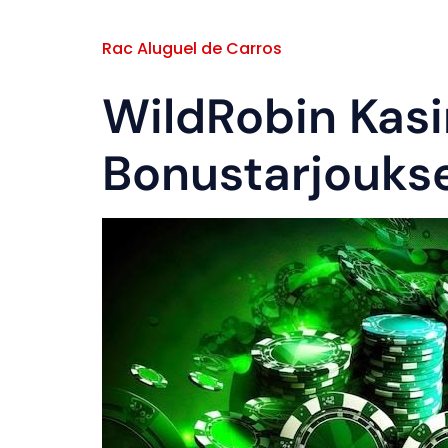
Rac Aluguel de Carros
WildRobin Kasi
Bonustarjoukse