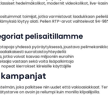
assiset hedelmäkolikot, modernit videokolikot, live-kasin
osituimmat toimijat, jotka varmistavat laadukkaan pelie
lielämyksiä löytyy alati. Pelien RTP-arvot vaihtelevat 94-9
goriat pelisaitillamme
tapoja yhdessä pyöräytyksessä, joustava pelimekaniikk
aaliaikaisesti suoratoistoyhteydellä
, jotka voivat kasvaa miljooniin euroihin
elaajia vastaan sekä voita lisäpalkintoja
nopeat kierrokset kiireisille käyttäjille
 kampanjat
telmän, joka palkitsee niin uudet että vakioasiakkaat. T
tystarve on avoin ja reilumpi kuin monilla kilpailijoilla.