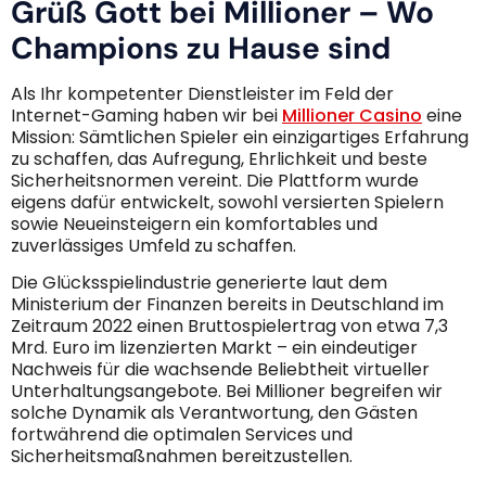
Grüß Gott bei Millioner – Wo
Champions zu Hause sind
Als Ihr kompetenter Dienstleister im Feld der
Internet-Gaming haben wir bei
Millioner Casino
eine
Mission: Sämtlichen Spieler ein einzigartiges Erfahrung
zu schaffen, das Aufregung, Ehrlichkeit und beste
Sicherheitsnormen vereint. Die Plattform wurde
eigens dafür entwickelt, sowohl versierten Spielern
sowie Neueinsteigern ein komfortables und
zuverlässiges Umfeld zu schaffen.
Die Glücksspielindustrie generierte laut dem
Ministerium der Finanzen bereits in Deutschland im
Zeitraum 2022 einen Bruttospielertrag von etwa 7,3
Mrd. Euro im lizenzierten Markt – ein eindeutiger
Nachweis für die wachsende Beliebtheit virtueller
Unterhaltungsangebote. Bei Millioner begreifen wir
solche Dynamik als Verantwortung, den Gästen
fortwährend die optimalen Services und
Sicherheitsmaßnahmen bereitzustellen.