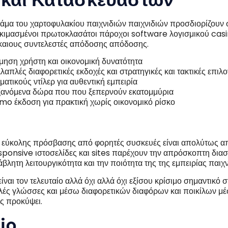
άμα του χαρτοφυλακίου παιχνιδιών παιχνιδιών προσδιορίζουν σ
δοκιμασμένοι πρωτοκλασάτοι πάροχοι software λογισμικού ca
δίκαιους συντελεστές απόδοσης απόδοσης.
ίμηση χρήστη και οικονομική δυνατότητα
απλές διαφορετικές εκδοχές και στρατηγικές και τακτικές επιλο
ατικούς ντίλερ για αυθεντική εμπειρία
υξανόμενα δώρα που που ξεπερνούν εκατομμύρια
emo έκδοση για πρακτική χωρίς οικονομικό ρίσκο
α εύκολης πρόσβασης από φορητές συσκευές είναι απολύτως απ
ponsive ιστοσελίδες και sites παρέχουν την απρόσκοπτη διασ
βλητη λειτουργικότητα και την ποιότητα της της εμπειρίας παιχ
ναι τον τελευταίο αλλά όχι αλλά όχι εξίσου κρίσιμο σημαντικό 
λές γλώσσες και μέσω διαφορετικών διαφόρων και ποικίλων μέ
ς προκύψει.
io