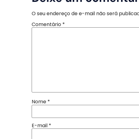
O seu endereço de e-mail não será publicad
Comentário
*
Nome
*
E-mail
*