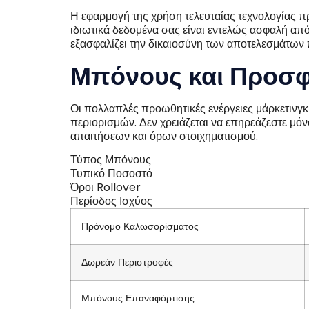
Η εφαρμογή της χρήση τελευταίας τεχνολογίας π
ιδιωτικά δεδομένα σας είναι εντελώς ασφαλή απ
εξασφαλίζει την δικαιοσύνη των αποτελεσμάτων π
Μπόνους και Προσφ
Οι πολλαπλές προωθητικές ενέργειες μάρκετινγκ
περιορισμών. Δεν χρειάζεται να επηρεάζεστε μόν
απαιτήσεων και όρων στοιχηματισμού.
Τύπος Μπόνους
Τυπικό Ποσοστό
Όροι Rollover
Περίοδος Ισχύος
Πρόνομο Καλωσορίσματος
Δωρεάν Περιστροφές
Μπόνους Επαναφόρτισης