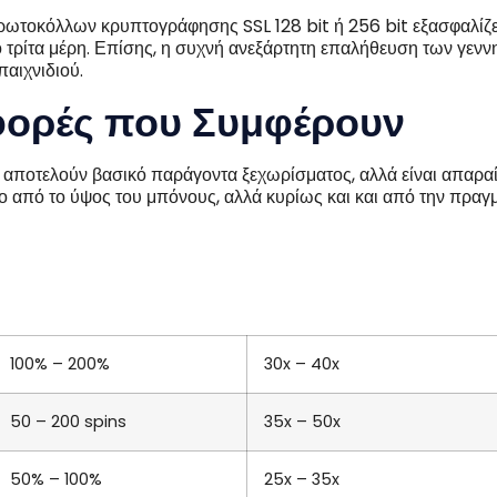
ρωτοκόλλων κρυπτογράφησης SSL 128 bit ή 256 bit εξασφαλίζει
ό τρίτα μέρη. Επίσης, η συχνή ανεξάρτητη επαλήθευση των γεν
αιχνιδιού.
ορές που Συμφέρουν
 αποτελούν βασικό παράγοντα ξεχωρίσματος, αλλά είναι απαραί
ο από το ύψος του μπόνους, αλλά κυρίως και και από την πραγμ
100% – 200%
30x – 40x
50 – 200 spins
35x – 50x
50% – 100%
25x – 35x