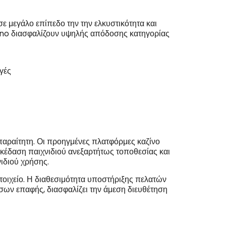
ε μεγάλο επίπεδο την την ελκυστικότητα και
sino διασφαλίζουν υψηλής απόδοσης κατηγορίας
γές
αραίτητη. Οι προηγμένες πλατφόρμες καζίνο
κέδαση παιχνιδιού ανεξαρτήτως τοποθεσίας και
νιδιού χρήσης.
στοιχείο. Η διαθεσιμότητα υποστήριξης πελατών
σων επαφής, διασφαλίζει την άμεση διευθέτηση