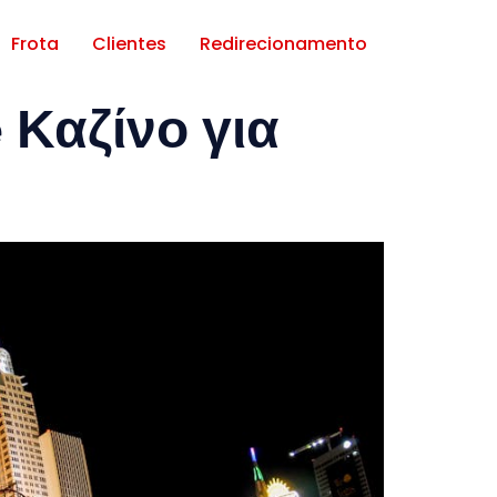
Frota
Clientes
Redirecionamento
 Καζίνο για