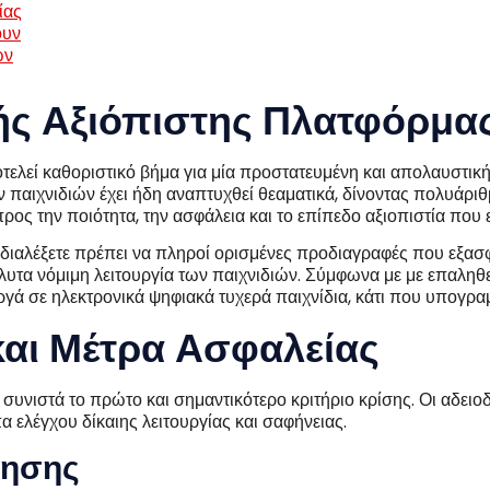
ίας
ουν
ών
ής Αξιόπιστης Πλατφόρμα
τελεί καθοριστικό βήμα για μία προστατευμένη και απολαυστική 
 παιχνιδιών έχει ήδη αναπτυχθεί θεαματικά, δίνοντας πολυάριθ
προς την ποιότητα, την ασφάλεια και το επίπεδο αξιοπιστία που 
διαλέξετε πρέπει να πληροί ορισμένες προδιαγραφές που εξασφ
λυτα νόμιμη λειτουργία των παιχνιδιών. Σύμφωνα με με επαληθε
ργά σε ηλεκτρονικά ψηφιακά τυχερά παιχνίδια, κάτι που υπογρα
 και Μέτρα Ασφαλείας
υνιστά το πρώτο και σημαντικότερο κριτήριο κρίσης. Οι αδειοδο
 ελέγχου δίκαιης λειτουργίας και σαφήνειας.
φησης