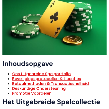
Inhoudsopgave
Ons Uitgebreide Spelportfolio
Beveiligingsprotocollen & Licenties
Betaalmethoden & Transactiesnelheid
Deskundige Ondersteuning
Promotie Voordelen
Het Uitgebreide Spelcollectie