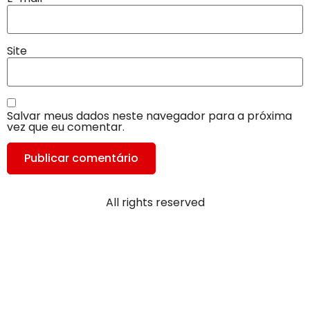
Site
Salvar meus dados neste navegador para a próxima
vez que eu comentar.
All rights reserved