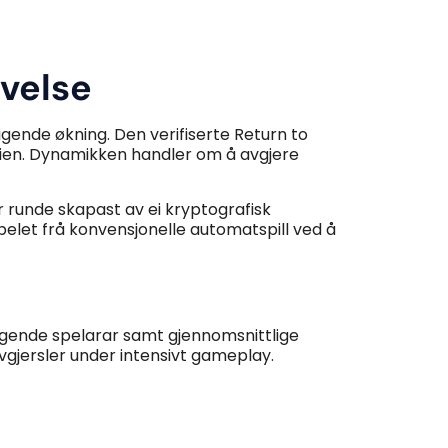
velse
stigende økning. Den verifiserte Return to
trien. Dynamikken handler om å avgjere
 runde skapast av ei kryptografisk
spelet frå konvensjonelle automatspill ved å
ltagende spelarar samt gjennomsnittlige
 avgjersler under intensivt gameplay.