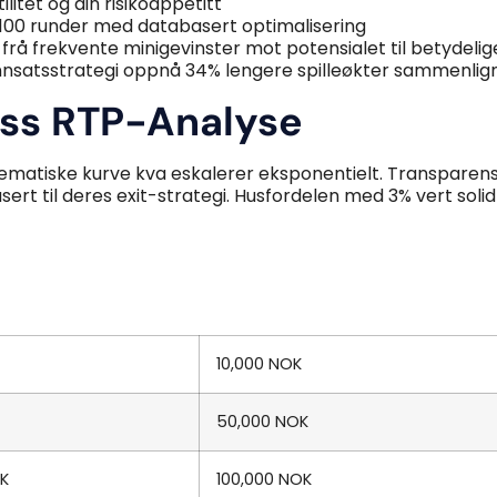
litet og din risikoappetitt
 100 runder med databasert optimalisering
frå frekvente minigevinster mot potensialet til betydeli
a innsatsstrategi oppnå 34% lengere spilleøkter sammenl
uss RTP-Analyse
tematiske kurve kva eskalerer eksponentielt. Transparen
ert til deres exit-strategi. Husfordelen med 3% vert soli
10,000 NOK
50,000 NOK
K
100,000 NOK