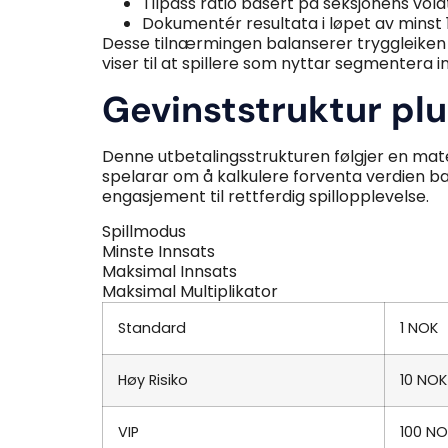
Tilpass ratio basert på seksjonens volati
Dokumentér resultata i løpet av minst
Desse tilnærmingen balanserer tryggleiken 
viser til at spillere som nyttar segmenter
Gevinststruktur pl
Denne utbetalingsstrukturen følgjer en ma
spelarar om å kalkulere forventa verdien bas
engasjement til rettferdig spillopplevelse.
Spillmodus
Minste Innsats
Maksimal Innsats
Maksimal Multiplikator
Standard
1 NOK
Høy Risiko
10 NOK
VIP
100 NO