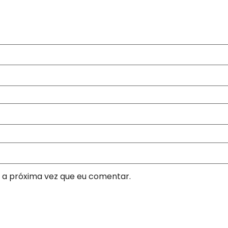
 a próxima vez que eu comentar.