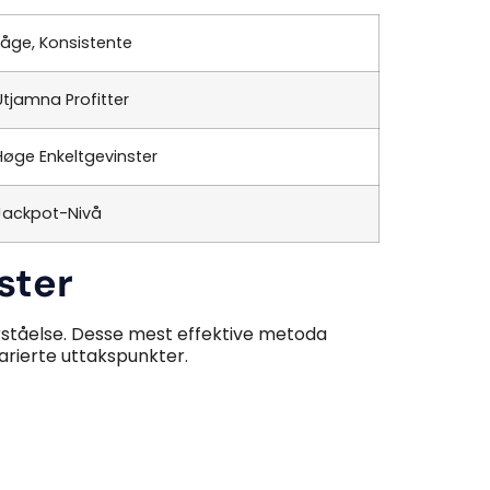
Låge, Konsistente
Utjamna Profitter
Høge Enkeltgevinster
Jackpot-Nivå
ster
forståelse. Desse mest effektive metoda
varierte uttakspunkter.