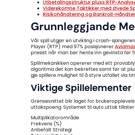
Utbetalingsstruktur pluss RTP-Analys
Viderekomne Taktikker med Øvede Spi
Risikohåndtering og Bankroll-Håndte
Grunnleggjande Me
Vår spill utgjør en utvikling i crash-sjangeren
Player (RTP) med 97% posisjonerer
Aviamas
presist når man bør hente inn gevinsta før f
Spillmekanikken opererer med ett provably 
algoritma det kan bekreftes samt før at plus
gje spillere mulighet til å styre utfallet via t
Viktige Spillelementer
Grensesnittet blir laget for brukeropplevels
uttakspoeng. Systemet til auto uttak tillater
Multiplikatorområde
Frekvens (%)
Anbefalt Strategi