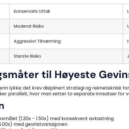
Konservativ Uttak
Moderat Risiko
Aggressivt Tilnærming
Største Risiko
gsmåter til Høyeste Gevin
nn lykke; det krev disiplinert strategi og rekneteknisk 
ker parallelt, hvor man setter to separate innsatser for 
n
smålet (1.20x – 1.50x) med konsekvent avkastning
– 5.00x) med gevinstvariasjonen