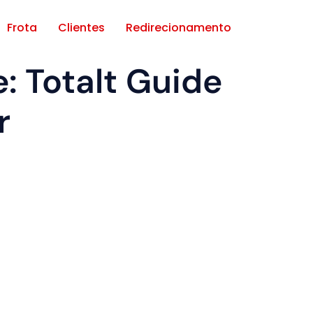
Frota
Clientes
Redirecionamento
: Totalt Guide
r