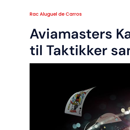
Rac Aluguel de Carros
Aviamasters Ka
til Taktikker 