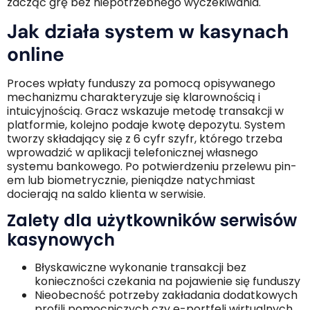
zacząć grę bez niepotrzebnego wyczekiwania.
Jak działa system w kasynach
online
Proces wpłaty funduszy za pomocą opisywanego
mechanizmu charakteryzuje się klarownością i
intuicyjnością. Gracz wskazuje metodę transakcji w
platformie, kolejno podaje kwotę depozytu. System
tworzy składający się z 6 cyfr szyfr, którego trzeba
wprowadzić w aplikacji telefonicznej własnego
systemu bankowego. Po potwierdzeniu przelewu pin-
em lub biometrycznie, pieniądze natychmiast
docierają na saldo klienta w serwisie.
Zalety dla użytkowników serwisów
kasynowych
Błyskawiczne wykonanie transakcji bez
konieczności czekania na pojawienie się funduszy
Nieobecność potrzeby zakładania dodatkowych
profili pomocniczych czy e-portfeli wirtualnych