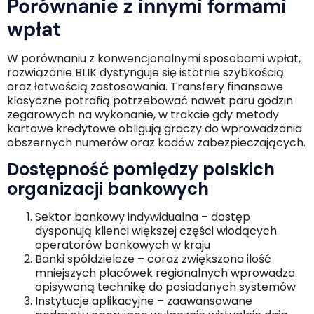
Porównanie z innymi formami
wpłat
W porównaniu z konwencjonalnymi sposobami wpłat,
rozwiązanie BLIK dystynguje się istotnie szybkością
oraz łatwością zastosowania. Transfery finansowe
klasyczne potrafią potrzebować nawet paru godzin
zegarowych na wykonanie, w trakcie gdy metody
kartowe kredytowe obligują graczy do wprowadzania
obszernych numerów oraz kodów zabezpieczających.
Dostępność pomiędzy polskich
organizacji bankowych
Sektor bankowy indywidualna – dostęp
dysponują klienci większej części wiodących
operatorów bankowych w kraju
Banki spółdzielcze – coraz zwiększona ilość
mniejszych placówek regionalnych wprowadza
opisywaną technikę do posiadanych systemów
Instytucje aplikacyjne – zaawansowane