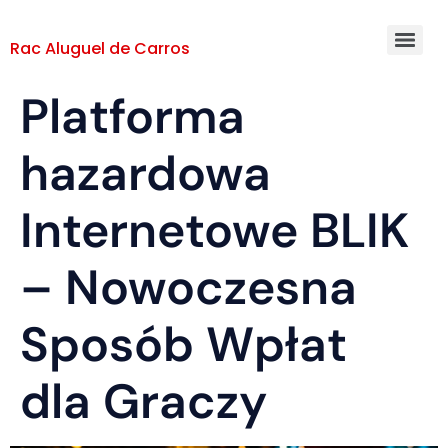
Rac Aluguel de Carros
Platforma
hazardowa
Internetowe BLIK
– Nowoczesna
Sposób Wpłat
dla Graczy