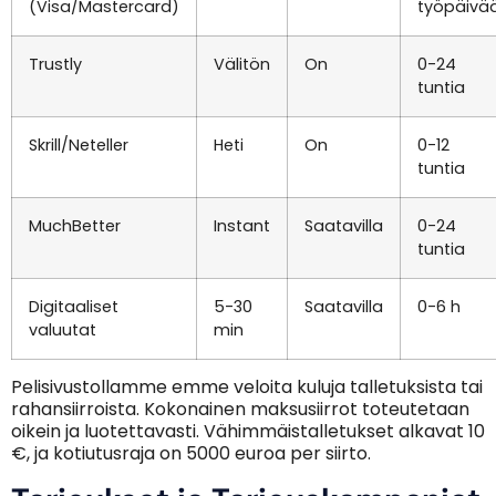
(Visa/Mastercard)
työpäivä
Trustly
Välitön
On
0-24
tuntia
Skrill/Neteller
Heti
On
0-12
tuntia
MuchBetter
Instant
Saatavilla
0-24
tuntia
Digitaaliset
5-30
Saatavilla
0-6 h
valuutat
min
Pelisivustollamme emme veloita kuluja talletuksista tai
rahansiirroista. Kokonainen maksusiirrot toteutetaan
oikein ja luotettavasti. Vähimmäistalletukset alkavat 10
€, ja kotiutusraja on 5000 euroa per siirto.