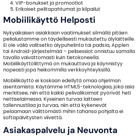
VIP-bonukset ja promootiot
Erikoiset pelitapahtumat ja kilpailut
Mobiilikäyttö Helposti
Nykyaikaisen asiakkaan vaatimukset silmällä pitäen
pelialustamme on täydellisesti mukautettu älylaitteille.
Ei ole väliä valitsetko älypuhelinta tai pads:ia, Applen
tai Android-järjestelmää – pelisessiot onnistuu samalla
tavalla vaivattomasti kuin tietokoneella.
Mobiilikäyttöliittymä on mukauttava ja käynnistyy
nopeasti jopa heikommilla verkkoyhteyksillä.
Mobiilikäyttö ei koskaan edellytä omaa ohjelman
asentamista. Käytämme HTML5-teknologiaa, joka asia
merkitsee, niin että kaikki pelivalikoimat pyörivät heti
nettiselaimessa. Kyseinen turvaa laitteen
tallennustilaa ja turvaa, niin että kykenevät
pelaamaan välittömästi mihin tahansa pohjalta ei
softapäivitysten viivettä.
Asiakaspalvelu ja Neuvonta