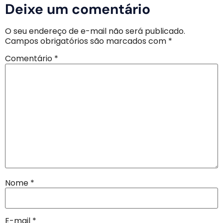
Deixe um comentário
O seu endereço de e-mail não será publicado.
Campos obrigatórios são marcados com
*
Comentário
*
Nome
*
E-mail
*