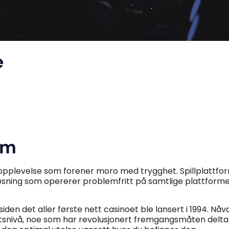
e
rm
llopplevelse som forener moro med trygghet. Spillplattfo
løsning som opererer problemfritt på samtlige plattformer
en det aller første nett casinoet ble lansert i 1994. Nåvær
tetsnivå, noe som har revolusjonert fremgangsmåten delta