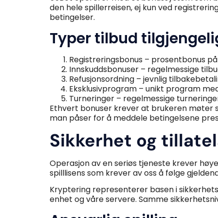
den hele spillerreisen, ej kun ved registreri
betingelser.
Typer tilbud tilgjengeli
Registreringsbonus – prosentbonus på
Innskuddsbonuser – regelmessige tilbud
Refusjonsordning – jevnlig tilbakebetali
Eksklusivprogram – unikt program me
Turneringer – regelmessige turneringer
Ethvert bonuser krever at brukeren møter sp
man påser for å meddele betingelsene presi
Sikkerhet og tillate
Operasjon av en seriøs tjeneste krever høye
spilllisens som krever av oss å følge gjeldend
Kryptering representerer basen i sikkerhet
enhet og våre servere. Samme sikkerhetsnivå