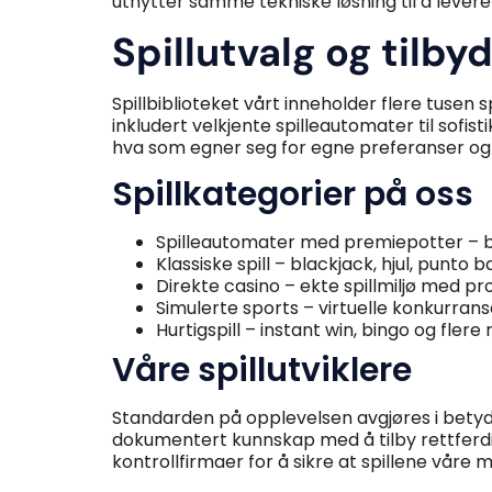
utnytter samme tekniske løsning til å lever
Spillutvalg og tilby
Spillbiblioteket vårt inneholder flere tusen
inkludert velkjente spilleautomater til sofi
hva som egner seg for egne preferanser og sp
Spillkategorier på oss
Spilleautomater med premiepotter – br
Klassiske spill – blackjack, hjul, punto
Direkte casino – ekte spillmiljø med pr
Simulerte sports – virtuelle konkurran
Hurtigspill – instant win, bingo og flere
Våre spillutviklere
Standarden på opplevelsen avgjøres i betyd
dokumentert kunnskap med å tilby rettferdig
kontrollfirmaer for å sikre at spillene vå