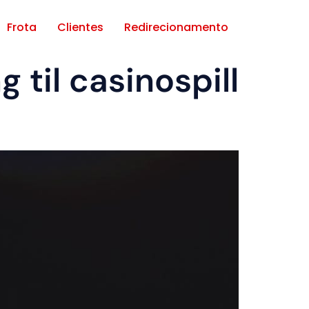
Frota
Clientes
Redirecionamento
 til casinospill