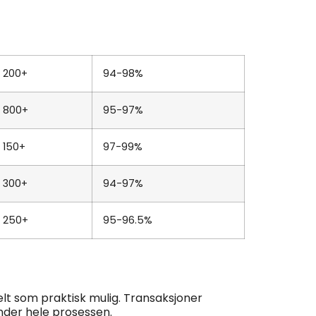
200+
94-98%
800+
95-97%
150+
97-99%
300+
94-97%
250+
95-96.5%
elt som praktisk mulig. Transaksjoner
nder hele prosessen.