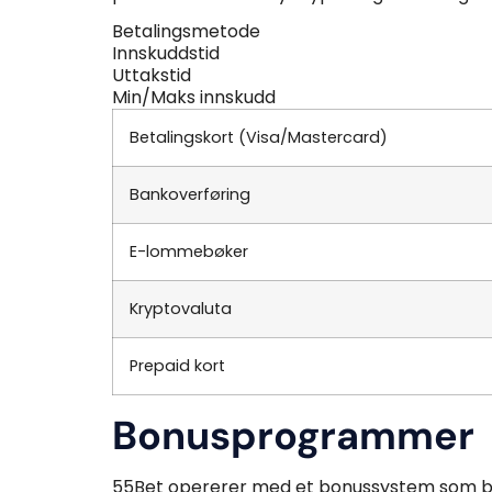
Betalingsmetode
Innskuddstid
Uttakstid
Min/Maks innskudd
Betalingskort (Visa/Mastercard)
Bankoverføring
E-lommebøker
Kryptovaluta
Prepaid kort
Bonusprogrammer
55Bet opererer med et bonussystem som bel