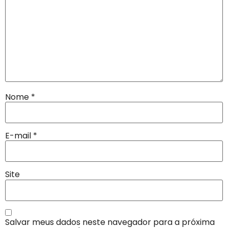
Nome
*
E-mail
*
Site
Salvar meus dados neste navegador para a próxima