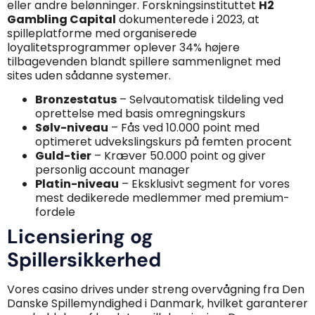
eller andre belønninger. Forskningsinstituttet
H2
Gambling Capital
dokumenterede i 2023, at
spilleplatforme med organiserede
loyalitetsprogrammer oplever 34% højere
tilbagevenden blandt spillere sammenlignet med
sites uden sådanne systemer.
Bronzestatus
– Selvautomatisk tildeling ved
oprettelse med basis omregningskurs
Sølv-niveau
– Fås ved 10.000 point med
optimeret udvekslingskurs på femten procent
Guld-tier
– Kræver 50.000 point og giver
personlig account manager
Platin-niveau
– Eksklusivt segment for vores
mest dedikerede medlemmer med premium-
fordele
Licensiering og
Spillersikkerhed
Vores casino drives under streng overvågning fra Den
Danske Spillemyndighed i Danmark, hvilket garanterer