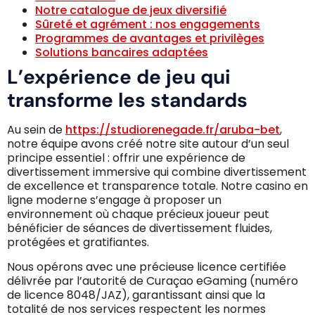
Notre catalogue de jeux diversifié
Sûreté et agrément : nos engagements
Programmes de avantages et privilèges
Solutions bancaires adaptées
L’expérience de jeu qui
transforme les standards
Au sein de
https://studiorenegade.fr/aruba-bet
,
notre équipe avons créé notre site autour d’un seul
principe essentiel : offrir une expérience de
divertissement immersive qui combine divertissement
de excellence et transparence totale. Notre casino en
ligne moderne s’engage à proposer un
environnement où chaque précieux joueur peut
bénéficier de séances de divertissement fluides,
protégées et gratifiantes.
Nous opérons avec une précieuse licence certifiée
délivrée par l’autorité de Curaçao eGaming (numéro
de licence 8048/JAZ), garantissant ainsi que la
totalité de nos services respectent les normes