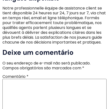
Notre professionnelle équipe de assistance client se
tient disponible 24 heures sur 24, 7 jours sur 7, via chat
en temps réel, email et ligne téléphonique. Formés
pour traiter efficacement toute problématique, nos
qualifiés agents parlent plusieurs langues et se
dévouent à délivrer des explications claires dans les
plus brefs délais. La satisfaction de nos joueurs guide
chacune de nos décisions importantes et pratiques.
Deixe um comentário
O seu endereço de e-mail não será publicado.
Campos obrigatórios são marcados com
*
Comentário
*