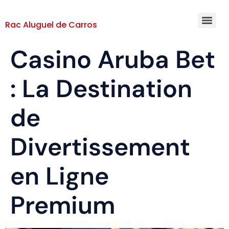
Rac Aluguel de Carros
Casino Aruba Bet
: La Destination
de
Divertissement
en Ligne
Premium