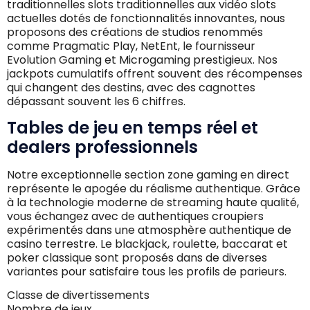
traditionnelles slots traditionnelles aux vidéo slots
actuelles dotés de fonctionnalités innovantes, nous
proposons des créations de studios renommés
comme Pragmatic Play, NetEnt, le fournisseur
Evolution Gaming et Microgaming prestigieux. Nos
jackpots cumulatifs offrent souvent des récompenses
qui changent des destins, avec des cagnottes
dépassant souvent les 6 chiffres.
Tables de jeu en temps réel et
dealers professionnels
Notre exceptionnelle section zone gaming en direct
représente le apogée du réalisme authentique. Grâce
à la technologie moderne de streaming haute qualité,
vous échangez avec de authentiques croupiers
expérimentés dans une atmosphère authentique de
casino terrestre. Le blackjack, roulette, baccarat et
poker classique sont proposés dans de diverses
variantes pour satisfaire tous les profils de parieurs.
Classe de divertissements
Nombre de jeux