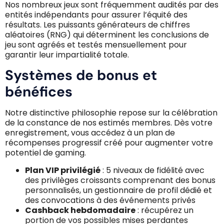
Nos nombreux jeux sont fréquemment audités par des
entités indépendants pour assurer l’équité des
résultats. Les puissants générateurs de chiffres
aléatoires (RNG) qui déterminent les conclusions de
jeu sont agréés et testés mensuellement pour
garantir leur impartialité totale.
Systèmes de bonus et
bénéfices
Notre distinctive philosophie repose sur la célébration
de la constance de nos estimés membres. Dès votre
enregistrement, vous accédez à un plan de
récompenses progressif créé pour augmenter votre
potentiel de gaming.
Plan VIP privilégié
: 5 niveaux de fidélité avec
des privilèges croissants comprenant des bonus
personnalisés, un gestionnaire de profil dédié et
des convocations à des événements privés
Cashback hebdomadaire
: récupérez un
portion de vos possibles mises perdantes