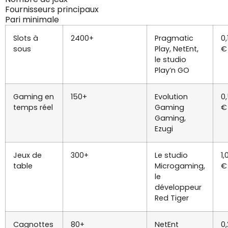
Fournisseurs principaux
Pari minimale
Slots à
2400+
Pragmatic
0,
sous
Play, NetEnt,
€
le studio
Play’n GO
Gaming en
150+
Evolution
0
temps réel
Gaming
€
Gaming,
Ezugi
Jeux de
300+
Le studio
1,
table
Microgaming,
€
le
développeur
Red Tiger
Cagnottes
80+
NetEnt
0