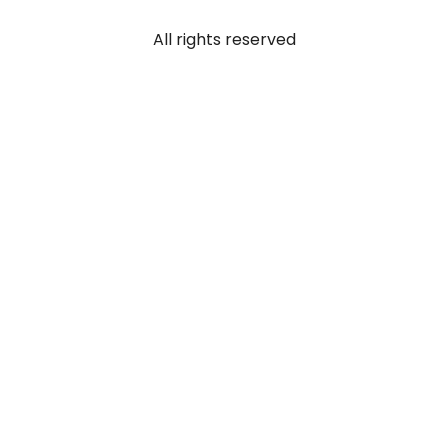
All rights reserved