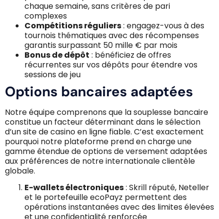
chaque semaine, sans critères de pari
complexes
Compétitions réguliers
: engagez-vous à des
tournois thématiques avec des récompenses
garantis surpassant 50 mille € par mois
Bonus de dépôt
: bénéficiez de offres
récurrentes sur vos dépôts pour étendre vos
sessions de jeu
Options bancaires adaptées
Notre équipe comprenons que la souplesse bancaire
constitue un facteur déterminant dans le sélection
d’un site de casino en ligne fiable. C’est exactement
pourquoi notre plateforme prend en charge une
gamme étendue de options de versement adaptées
aux préférences de notre internationale clientèle
globale.
E-wallets électroniques
: Skrill réputé, Neteller
et le portefeuille ecoPayz permettent des
opérations instantanées avec des limites élevées
et une confidentialité renforcée