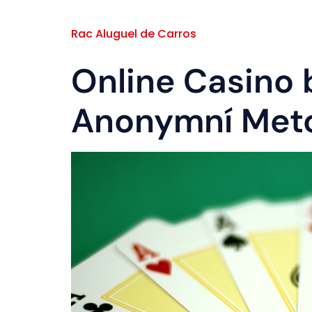
Rac Aluguel de Carros
Online Casino b
Anonymní Met