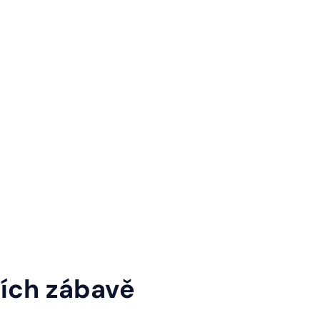
ních zábavě