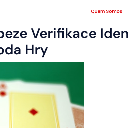
Quem Somos
eze Verifikace Iden
oda Hry