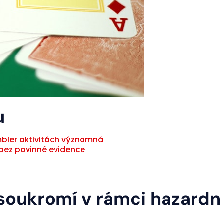
u
mbler aktivitách významná
bez povinné evidence
 soukromí v rámci hazard