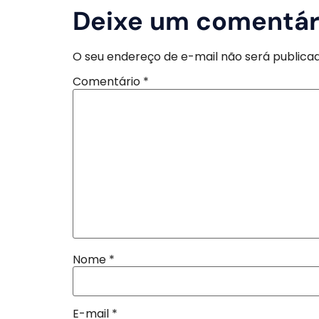
Deixe um comentár
O seu endereço de e-mail não será publicad
Comentário
*
Nome
*
E-mail
*