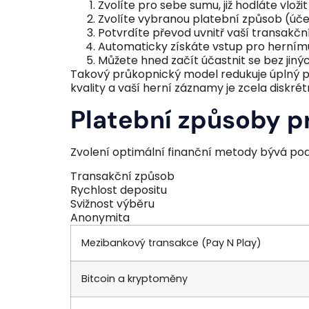
Zvolíte pro sebe sumu, již hodláte vlož
Zvolíte vybranou platební způsob (účet
Potvrdíte převod uvnitř vaší transakčn
Automaticky získáte vstup pro herním
Můžete hned začít účastnit se bez jin
Takový průkopnický model redukuje úplný po
kvality a vaší herní záznamy je zcela diskrétn
Platební způsoby p
Zvolení optimální finanční metody bývá podst
Transakční způsob
Rychlost depositu
Svižnost výběru
Anonymita
Mezibankový transakce (Pay N Play)
Bitcoin a kryptoměny