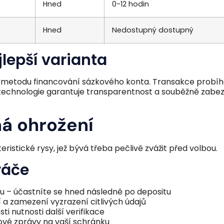
Hned
0-12 hodin
Hned
Nedostupný dostupný
jlepší varianta
ší metodu financování sázkového konta. Transakce probíh
technologie garantuje transparentnost a souběžně zabez
ná ohrožení
ristické rysy, jež bývá třeba pečlivě zvážit před volbou.
ráče
tu – účastníte se hned následně po depositu
 a zamezení vyzrazení citlivých údajů
ti nutnosti další verifikace
ové zprávy na vaší schránku