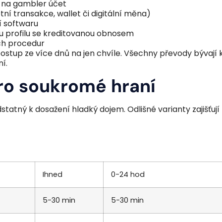
it na gambler účet
ní transakce, wallet či digitální měna)
í softwaru
u profilu se kreditovanou obnosem
ých procedur
stup ze více dnů na jen chvíle. Všechny převody bývají
í.
ro soukromé hraní
atný k dosažení hladký dojem. Odlišné varianty zajišťují 
Ihned
0-24 hod
5-30 min
5-30 min