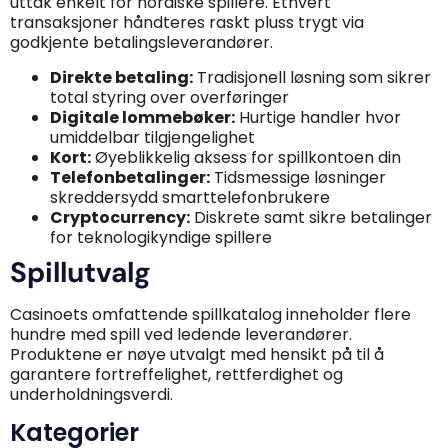
uttak enkelt for nordiske spillere. Ethvert
transaksjoner håndteres raskt pluss trygt via
godkjente betalingsleverandører.
Direkte betaling:
Tradisjonell løsning som sikrer
total styring over overføringer
Digitale lommebøker:
Hurtige handler hvor
umiddelbar tilgjengelighet
Kort:
Øyeblikkelig aksess for spillkontoen din
Telefonbetalinger:
Tidsmessige løsninger
skreddersydd smarttelefonbrukere
Cryptocurrency:
Diskrete samt sikre betalinger
for teknologikyndige spillere
Spillutvalg
Casinoets omfattende spillkatalog inneholder flere
hundre med spill ved ledende leverandører.
Produktene er nøye utvalgt med hensikt på til å
garantere fortreffelighet, rettferdighet og
underholdningsverdi.
Kategorier