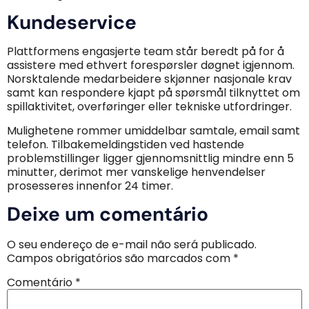
Kundeservice
Plattformens engasjerte team står beredt på for å
assistere med ethvert forespørsler døgnet igjennom.
Norsktalende medarbeidere skjønner nasjonale krav
samt kan respondere kjapt på spørsmål tilknyttet om
spillaktivitet, overføringer eller tekniske utfordringer.
Mulighetene rommer umiddelbar samtale, email samt
telefon. Tilbakemeldingstiden ved hastende
problemstillinger ligger gjennomsnittlig mindre enn 5
minutter, derimot mer vanskelige henvendelser
prosesseres innenfor 24 timer.
Deixe um comentário
O seu endereço de e-mail não será publicado.
Campos obrigatórios são marcados com
*
Comentário
*