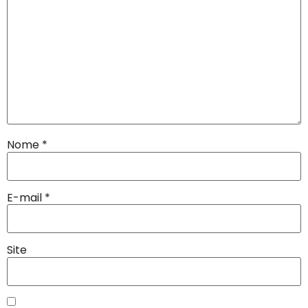
Nome
*
E-mail
*
Site