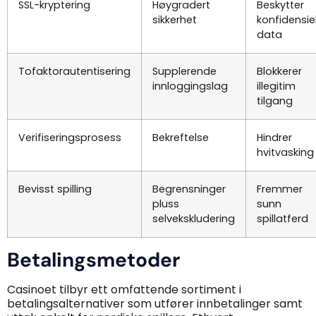
SSL-kryptering
Høygradert
Beskytter
sikkerhet
konfidensiel
data
Tofaktorautentisering
Supplerende
Blokkerer
innloggingslag
illegitim
tilgang
Verifiseringsprosess
Bekreftelse
Hindrer
hvitvasking
Bevisst spilling
Begrensninger
Fremmer
pluss
sunn
selvekskludering
spillatferd
Betalingsmetoder
Casinoet tilbyr ett omfattende sortiment i
betalingsalternativer som utfører innbetalinger samt