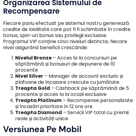
Organizarea Sistemului de
Recompensare
Fiecare pariu efectuat pe sistemul nostru generează
credite de loialitate care pot fi fi schimbate în credite
bonus, spin-uri bonus sau privilegii exclusive.
Programul VIP conține cinci niveluri distincte, fiecare
nivel asigurând beneficii crescânde:
Nivelul Bronze
– Acces la la concursuri pe
săptămână și bonusuri de depunere de 10
procente
Nivel Silver
– Manager de account exclusiv și
plafoane de încasare crescute cu jumătate
Treapta Gold
– Cashback pe săptămână de 5
procente și acces la la ocazii exclusive
Treapta Platinum
– Recompense personalizate
și încasări prioritare în 12 ore ore
Treapta Diamond
– Servicii VIP total cu premii
reale și activități unice
Versiunea Pe Mobil