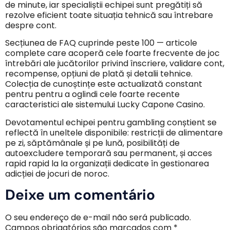
de minute, iar specialiștii echipei sunt pregătiți să
rezolve eficient toate situația tehnică sau întrebare
despre cont.
Secțiunea de FAQ cuprinde peste 100 — articole
complete care acoperă cele foarte frecvente de joc
întrebări ale jucătorilor privind înscriere, validare cont,
recompense, opțiuni de plată și detalii tehnice.
Colecția de cunoștințe este actualizată constant
pentru pentru a oglindi cele foarte recente
caracteristici ale sistemului Lucky Capone Casino.
Devotamentul echipei pentru gambling conștient se
reflectă în uneltele disponibile: restricții de alimentare
pe zi, săptămânale și pe lună, posibilități de
autoexcludere temporară sau permanent, și acces
rapid rapid la la organizații dedicate în gestionarea
adicției de jocuri de noroc.
Deixe um comentário
O seu endereço de e-mail não será publicado.
Campos obrigatórios são marcados com
*