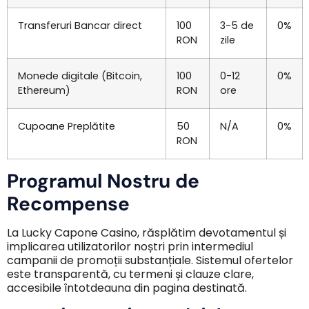
Transferuri Bancar direct
100
3-5 de
0%
RON
zile
Monede digitale (Bitcoin,
100
0-12
0%
Ethereum)
RON
ore
Cupoane Preplătite
50
N/A
0%
RON
Programul Nostru de
Recompense
La Lucky Capone Casino, răsplătim devotamentul și
implicarea utilizatorilor noștri prin intermediul
campanii de promoții substanțiale. Sistemul ofertelor
este transparentă, cu termeni și clauze clare,
accesibile întotdeauna din pagina destinată.