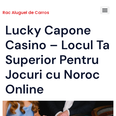
Rac Aluguel de Carros
Lucky Capone
Casino – Locul Ta
Superior Pentru
Jocuri cu Noroc
Online