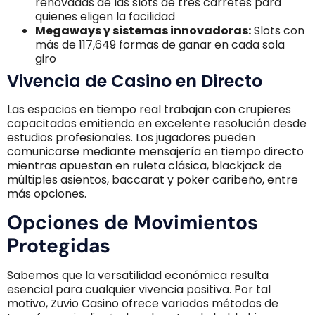
renovadas de las slots de tres carretes para
quienes eligen la facilidad
Megaways y sistemas innovadoras:
Slots con
más de 117,649 formas de ganar en cada sola
giro
Vivencia de Casino en Directo
Las espacios en tiempo real trabajan con crupieres
capacitados emitiendo en excelente resolución desde
estudios profesionales. Los jugadores pueden
comunicarse mediante mensajería en tiempo directo
mientras apuestan en ruleta clásica, blackjack de
múltiples asientos, baccarat y poker caribeño, entre
más opciones.
Opciones de Movimientos
Protegidas
Sabemos que la versatilidad económica resulta
esencial para cualquier vivencia positiva. Por tal
motivo, Zuvio Casino ofrece variados métodos de