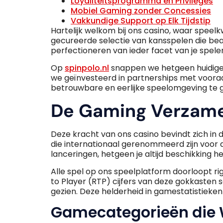
Loyaliteitsprogramma en Privileges
Mobiel Gaming zonder Concessies
Vakkundige Support op Elk Tijdstip
Hartelijk welkom bij ons casino, waar spee
gecureerde selectie van kansspelen die b
perfectioneren van ieder facet van je spelerv
Op
spinpolo.nl
snappen we hetgeen huidige g
we geïnvesteerd in partnerships met voor
betrouwbare en eerlijke speelomgeving te 
De Gaming Verzame
Deze kracht van ons casino bevindt zich in 
die internationaal gerenommeerd zijn voor
lanceringen, hetgeen je altijd beschikking he
Alle spel op ons speelplatform doorloopt r
to Player (RTP) cijfers van deze gokkaste
gezien. Deze helderheid in gamestatistieke
Gamecategorieën die