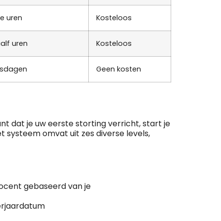
ee uren
Kosteloos
alf uren
Kosteloos
dsdagen
Geen kosten
dat je uw eerste storting verricht, start je
 systeem omvat uit zes diverse levels,
rocent gebaseerd van je
erjaardatum