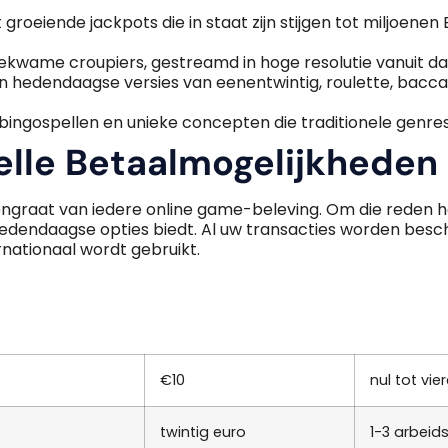
 groeiende jackpots die in staat zijn stijgen tot miljoenen 
kwame croupiers, gestreamd in hoge resolutie vanuit daa
en hedendaagse versies van eenentwintig, roulette, bacc
bingospellen en unieke concepten die traditionele genres
lle Betaalmogelijkheden
gengraat van iedere online game-beleving. Om die reden 
hedendaagse opties biedt. Al uw transacties worden besc
ernationaal wordt gebruikt.
€10
nul tot vie
twintig euro
1-3 arbei