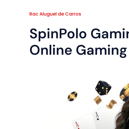
Rac Aluguel de Carros
SpinPolo Gamin
Online Gaming