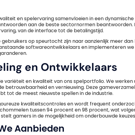
lkwaliteit en spelervaring samenvloeien in een dynamisch
eantwoorden aan de beste sectornormen beantwoorden. D
aring, van de interface tot de betalingstijd.
ebruikers op speurtocht zijn naar aanzienlijk meer dan l
aanstaande softwareontwikkelaars en implementeren we
garanderen.
ling en Ontwikkelaars
de variëteit en kwaliteit van ons spelportfolio. We werke
 de betrouwbaarheid en vernieuwing. Deze gameverzamel
bt tot de meest nieuwste spellen in de industrie.
igoureuze kwaliteitscontroles en wordt frequent onderzoc
n schommelen tussen 94 procent en 98 procent, wat volg
n stelt gamers in de mogelijkheid om onderbouwde keuze
 We Aanbieden