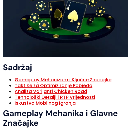
Sadržaj
Gameplay Mehanizam i Ključne Značajke
Taktike za Optimiziranje Pobjeda
Analiza Varijanti Chicken Road
Tehnološki Detalji i RTP Vrijednosti
Iskustvo Mobilnog Igranja
Gameplay Mehanika i Glavne
Značajke