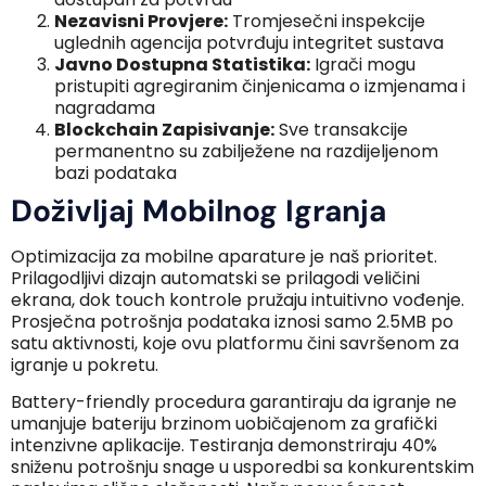
Nezavisni Provjere:
Tromjesečni inspekcije
uglednih agencija potvrđuju integritet sustava
Javno Dostupna Statistika:
Igrači mogu
pristupiti agregiranim činjenicama o izmjenama i
nagradama
Blockchain Zapisivanje:
Sve transakcije
permanentno su zabilježene na razdijeljenom
bazi podataka
Doživljaj Mobilnog Igranja
Optimizacija za mobilne aparature je naš prioritet.
Prilagodljivi dizajn automatski se prilagodi veličini
ekrana, dok touch kontrole pružaju intuitivno vođenje.
Prosječna potrošnja podataka iznosi samo 2.5MB po
satu aktivnosti, koje ovu platformu čini savršenom za
igranje u pokretu.
Battery-friendly procedura garantiraju da igranje ne
umanjuje bateriju brzinom uobičajenom za grafički
intenzivne aplikacije. Testiranja demonstriraju 40%
sniženu potrošnju snage u usporedbi sa konkurentskim